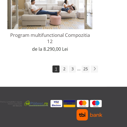
Program multifunctional Compozitia
12
de la 8.290,00 Lei
...
1
2
3
25