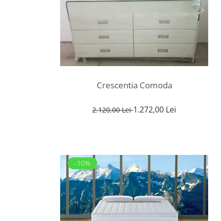
Rafturi
Banchete
Oferte speciale
Sezlong living
Crescentia Comoda
1.272,00 Lei
2.120,00 Lei
-10%