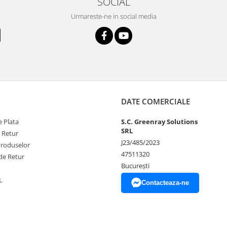
SOCIAL
Urmareste-ne in social media
DATE COMERCIALE
 Plata
S.C. Greenray Solutions
SRL
e Retur
J23/485/2023
Produselor
47511320
de Retur
București
L
Contacteaza-ne