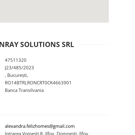
ENRAY SOLUTIONS SRL
47511320
J23/485/2023
, București,
RO14BTRLRONCRT0CK4663901
Banca Transilvania
alexandra.felizhomes@gmail.com
Intrarea Voinesti 8, Ilfov, Domnesti, Ilfov