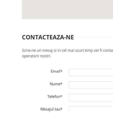
Rafturi
Banchete
Oferte speciale
Sezlong living
CONTACTEAZA-NE
Scrie-ne un mesaj si in cel mai scurt timp vei fi conta
operatorii nostri.
Email*
Nume*
Telefon*
Mesajul tau*