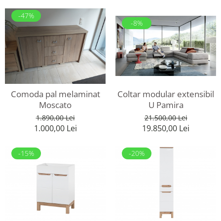
-47%
-8%
Coltar modular extensibil
Comoda pal melaminat
U Pamira
Moscato
21.500,00 Lei
1.890,00 Lei
19.850,00 Lei
1.000,00 Lei
-15%
-20%