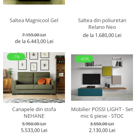
Rafturi
Banchete
Oferte speciale
Sezlong living
Saltea Magnicool Gel
Saltea din poliuretan
Relano Neo
7.159,00 Lei
de la 1.680,00 Lei
de la 6.443,00 Lei
-7%
-40%
Mobilier POSSI LIGHT - Set
Canapele din stofa
mic 6 piese - STOC
NEHANE
3.550,00 Lei
5.950,00 Lei
2.130,00 Lei
5.533,00 Lei