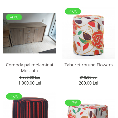
-16%
-47%
Comoda pal melaminat
Taburet rotund Flowers
Moscato
1.890,00 Lei
310,00 Lei
1.000,00 Lei
260,00 Lei
-16%
-17%