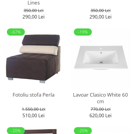
Lines
350,00 Lei
350,00 Lei
290,00 Lei
290,00 Lei
-67%
-19%
Fotoliu stofa Perla
Lavoar Clasico White 60
cm
1.550,00 Lei
770,00 Lei
510,00 Lei
620,00 Lei
-20%
-20%