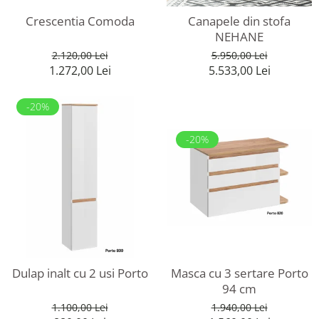
Rafturi
Banchete
Crescentia Comoda
Canapele din stofa
Oferte speciale
Sezlong living
NEHANE
2.120,00 Lei
5.950,00 Lei
1.272,00 Lei
5.533,00 Lei
-20%
-20%
Dulap inalt cu 2 usi Porto
Masca cu 3 sertare Porto
94 cm
1.100,00 Lei
1.940,00 Lei