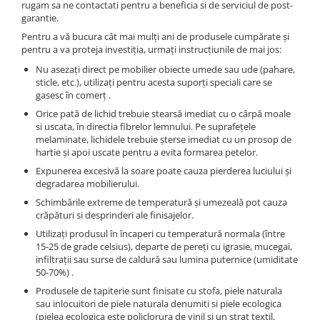
rugam sa ne contactati pentru a beneficia si de serviciul de post-
garantie.
Pentru a vă bucura cât mai mulţi ani de produsele cumpărate şi
pentru a va proteja investiţia, urmaţi instrucţiunile de mai jos:
Nu asezaţi direct pe mobilier obiecte umede sau ude (pahare,
sticle, etc.), utilizaţi pentru acesta suporţi speciali care se
gasesc în comerţ .
Orice pată de lichid trebuie stearsă imediat cu o cârpă moale
si uscata, în directia fibrelor lemnului. Pe suprafeţele
melaminate, lichidele trebuie şterse imediat cu un prosop de
hartie şi apoi uscate pentru a evita formarea petelor.
Expunerea excesivă la soare poate cauza pierderea luciului şi
degradarea mobilierului.
Schimbările extreme de temperatură şi umezeală pot cauza
crăpături si desprinderi ale finisajelor.
Utilizaţi produsul în încaperi cu temperatură normala (între
15-25 de grade celsius), departe de pereţi cu igrasie, mucegai,
infiltraţii sau surse de caldură sau lumina puternice (umiditate
50-70%) .
Produsele de tapiterie sunt finisate cu stofa, piele naturala
sau inlocuitori de piele naturala denumiti si piele ecologica
(pielea ecologica este policlorura de vinil si un strat textil,