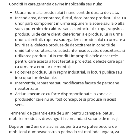
Rafturi
Conditii in care garantia devine inaplicabila sau nula:
Banchete
Oferte speciale
Uzura normal a produsului tinand cont de durata de viata;
Sezlong living
Incendierea, deteriorarea, furtul, decolorarea produsului sau a
unor parti component in urma expunerii la soare sau la o alta
sursa puternica de caldura sau a contactului cu apa, vopsirea
produsului de catre client, deteriorari ale produsului in urma
unor calamitati, ruperea sau zgarierea produsului ca urmare a
lovirii sale, defecte produse de depozitarea in conditii de
umiditat e, curatarea cu substante neadecvate, depozitarea si
utilizarea produsului in conditii improprii, altele decat cele
pentru care acesta a fost testat si proiectat, defecte care apar
ca urmare a erorilor de montaj;
Folosirea produsului in regim industrial, in locuri publice sau
in scopuri profesionale;
Interventia, repararea sau modificarea facuta de persoane
neautorizate
Actiuni mecanice cu forte disproportionate in zone ale
produselor care nu au fost concepute si produse in acest
sens.
Termenul de garantie este de 2 ani pentru canapele, paturi,
mobilier modular, dressinguri la comanda si scaune de masaj.
Dupa primii 2 ani de la achizitie, pentru a va putea bucura de
mobilierul dumneavoastra o perioada cat mai indelungata, va