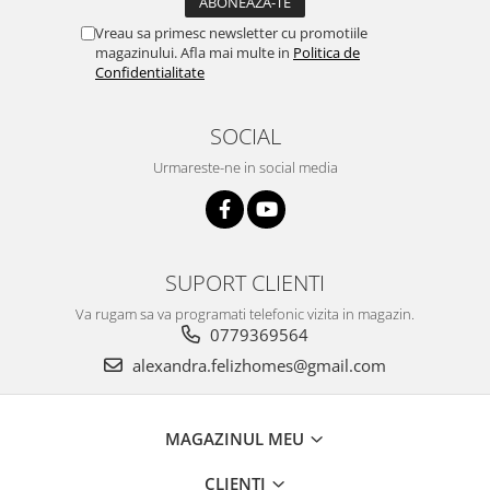
Vreau sa primesc newsletter cu promotiile
magazinului. Afla mai multe in
Politica de
Confidentialitate
SOCIAL
Urmareste-ne in social media
SUPORT CLIENTI
Va rugam sa va programati telefonic vizita in magazin.
0779369564
alexandra.felizhomes@gmail.com
MAGAZINUL MEU
CLIENTI