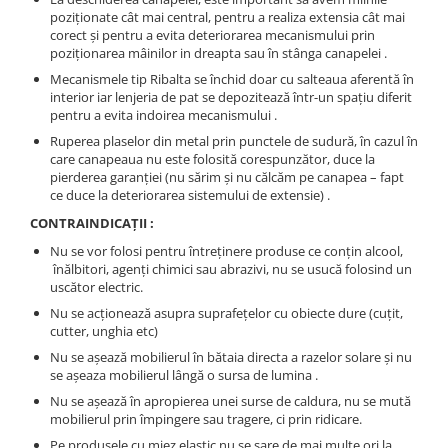
poziţionate cât mai central, pentru a realiza extensia cât mai
corect şi pentru a evita deteriorarea mecanismului prin
poziţionarea mâinilor in dreapta sau în stânga canapelei .
Mecanismele tip Ribalta se închid doar cu salteaua aferentă în
interior iar lenjeria de pat se depozitează într-un spaţiu diferit
pentru a evita indoirea mecanismului .
Ruperea plaselor din metal prin punctele de sudură, în cazul în
care canapeaua nu este folosită corespunzător, duce la
pierderea garanţiei (nu sărim şi nu călcăm pe canapea – fapt
ce duce la deteriorarea sistemului de extensie) .
CONTRAINDICAŢII :
Nu se vor folosi pentru întreţinere produse ce conţin alcool,
înălbitori, agenţi chimici sau abrazivi, nu se usucă folosind un
uscător electric.
Nu se acţionează asupra suprafeţelor cu obiecte dure (cuţit,
cutter, unghia etc)
Nu se aşează mobilierul în bătaia directa a razelor solare şi nu
se aşeaza mobilierul lângă o sursa de lumina .
Nu se aşează în apropierea unei surse de caldura, nu se mută
mobilierul prin împingere sau tragere, ci prin ridicare.
Pe produsele cu miez elastic nu se sare de mai multe ori la