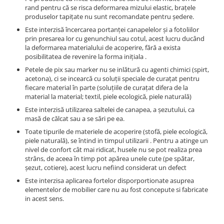
rand pentru că se risca deformarea mizului elastic, braţele
produselor tapiţate nu sunt recomandate pentru şedere.
Este interzisă încercarea portanţei canapelelor şi a fotoliilor
prin presarea lor cu genunchiul sau cotul, acest lucru ducând
la deformarea materialului de acoperire, fără a exista
posibilitatea de revenire la forma iniţiala .
Petele de pix sau marker nu se inlătură cu agenti chimici (spirt,
acetona), ci se incearcă cu soluţii speciale de curaţat pentru
fiecare material în parte (soluţiile de curaţat difera de la
material la material; textil, piele ecologică, piele naturală)
Este interzisă utilizarea saltelei de canapea, a şezutului, ca
masă de călcat sau a se sări pe ea.
Toate tipurile de materiele de acoperire (stofă, piele ecologică,
piele naturală), se întind in timpul utilizarii . Pentru a atinge un
nivel de confort cât mai ridicat, husele nu se pot realiza prea
strâns, de aceea în timp pot apărea unele cute (pe spătar,
şezut, cotiere), acest lucru nefiind considerat un defect
Este interzisa aplicarea fortelor disporportionate asuprea
elementelor de mobilier care nu au fost concepute si fabricate
in acest sens.