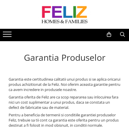
Living
Dormitor
Baie
Canapele
Paturi
Stiluri
Colectii Living
Colectii Dormitor
Colectii Baie
Coltare
Paturi Tapitate
Scandinav
Canapele
Paturi
Oferte speciale
Fotolii
Paturi cu Depozitare
Modern
Masute
Perne
Lavoare cu Masca
Perne Decorative
Contemporan
Garantia Produselor
Comode
Dulapuri Serie
Dulapuri
Coltare
Clasic
Comode TV
Noptiere
Dulapuri Suspendate
Canapele Piele
Rustic
Vitrine
Saltele
Canapele si Coltare Personalizate
Ergonomie&Confort
Garantia este certitudinea calitatii unui produs si se aplica oricarui
Masute Mobile
Comode
Canapele Stofa
Minimalist
produs achizitionat de la Feliz. Noi oferim aceasta garantie pentru
ca avem incredere in produsele noastre.
Masute living
Fotolii dormitor
Program Multifunctional
Industrial
Garantia oferita de Feliz are ca scop repararea sau inlocuirea fara
Corpuri suspendate
Tabureti/Banchete
Canapele si coltare extensibile cu
nici un cost suplimentar a unui produs, daca se constata un
defect de fabricatie sau de material.
saltele
Console
Pentru a beneficia de termenii si conditiile garantiei produselor
Canapele si Coltare Extensibile
Polite
Feliz, trebuie sa tii cont ca garantia este oferita pentru un produs
destinat a fi folosit in mod obisnuit, in conditii normale.
Canapele si fotolii cu recliner