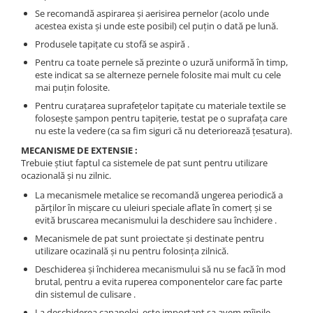
Se recomandă aspirarea şi aerisirea pernelor (acolo unde
acestea exista şi unde este posibil) cel puţin o dată pe lună.
Produsele tapiţate cu stofă se aspiră .
Pentru ca toate pernele să prezinte o uzură uniformă în timp,
este indicat sa se alterneze pernele folosite mai mult cu cele
mai puţin folosite.
Pentru curaţarea suprafeţelor tapiţate cu materiale textile se
foloseşte şampon pentru tapiţerie, testat pe o suprafaţa care
nu este la vedere (ca sa fim siguri că nu deteriorează ţesatura).
MECANISME DE EXTENSIE :
Trebuie ştiut faptul ca sistemele de pat sunt pentru utilizare
ocazională şi nu zilnic.
La mecanismele metalice se recomandă ungerea periodică a
părţilor în mişcare cu uleiuri speciale aflate în comerţ şi se
evită bruscarea mecanismului la deschidere sau închidere .
Mecanismele de pat sunt proiectate şi destinate pentru
utilizare ocazinală şi nu pentru folosinţa zilnică.
Deschiderea şi închiderea mecanismului să nu se facă în mod
brutal, pentru a evita ruperea componentelor care fac parte
din sistemul de culisare .
La deschiderea canapelei, este important sa avem mîinile