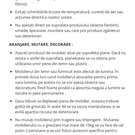
fibros).
Evitaţi schimbările bruşte de temperatură, curenţi de aer sau
acţiunea directă a razelor solare .
Nu aşezaţi direct pe suprafaţa produsului obiecte fierbinţi,
umede, lipicioase, murdare sau care pot produce zgârieturi
sau deteriorari .
ARANJARE, MUTARE, DECORARE :
Aşezaţi produsul de mobilier doar pe suprafeţe plane. Dacă nu
exista o astfel de suprafaţă, planeitatea se va obţine prin
utilizarea unor pene din lemn sau plastic .
Mobilierul din lemn sau furniruit este afectat de lumina. În
primele doua luni cand mobilierul absoarbe pentru prima
oara lumina, pe acesta nu se vor aşeza obiecte sau
decoraţiuni, fiind foarte posibil ca absorţia inegala a luminii sa
rezulte in pete permanente .
Daca tebuie sa deplasaţi piesa de mobilier, aceasta trebuie
golită de greutaţi, în acest fel se va uşura manipularea, şi se
evită apariţia riscului de deteriorare.
Nu mutaţi mobilierul prin tragere sau împingere . Mutarea
mobilierului cu o greutate mai mare de 15Kg se va face de cel
puţin 2 persoane şi se vor folosi accesorii specifice pentru