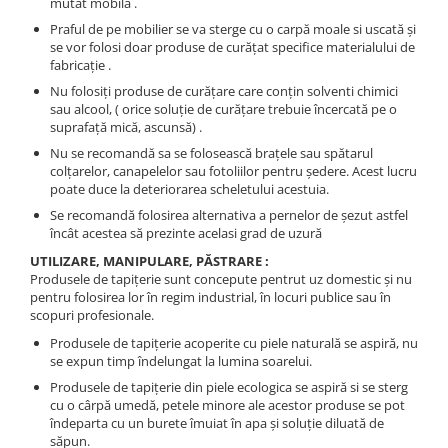
mutat mobila .
Praful de pe mobilier se va sterge cu o carpă moale si uscată şi
se vor folosi doar produse de curăţat specifice materialului de
fabricaţie .
Nu folosiţi produse de curăţare care conţin solventi chimici
sau alcool, ( orice soluţie de curăţare trebuie încercată pe o
suprafaţă mică, ascunsă) .
Nu se recomandă sa se folosească braţele sau spătarul
colţarelor, canapelelor sau fotoliilor pentru şedere. Acest lucru
poate duce la deteriorarea scheletului acestuia.
Se recomandă folosirea alternativa a pernelor de şezut astfel
încât acestea să prezinte acelasi grad de uzură
UTILIZARE, MANIPULARE, PĂSTRARE :
Produsele de tapiţerie sunt concepute pentrut uz domestic şi nu
pentru folosirea lor în regim industrial, în locuri publice sau în
scopuri profesionale.
Produsele de tapiţerie acoperite cu piele naturală se aspiră, nu
se expun timp îndelungat la lumina soarelui.
Produsele de tapiţerie din piele ecologica se aspiră si se sterg
cu o cârpă umedă, petele minore ale acestor produse se pot
îndeparta cu un burete îmuiat în apa şi soluţie diluată de
săpun.