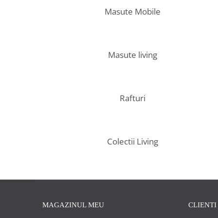
Rafturi
Banchete
Masute Mobile
Oferte speciale
Sezlong living
Masute living
Rafturi
Colectii Living
MAGAZINUL MEU
CLIENTI