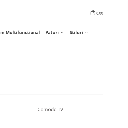
0,00
am Multifunctional
Paturi
Stiluri
Comode TV