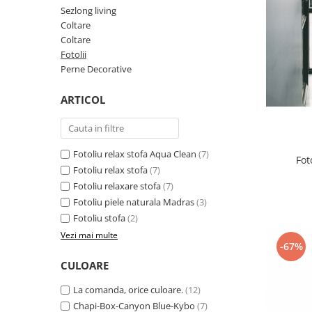
Rafturi
Sezlong living
Banchete
Oferte speciale
Coltare
Sezlong living
Coltare
Fotolii
Perne Decorative
ARTICOL
Fotoliu relax stofa Aqua Clean
(7)
Fot
Fotoliu relax stofa
(7)
Fotoliu relaxare stofa
(7)
Fotoliu piele naturala Madras
(3)
Fotoliu stofa
(2)
Vezi mai multe
-67%
CULOARE
La comanda, orice culoare.
(12)
Chapi-Box-Canyon Blue-Kybo
(7)