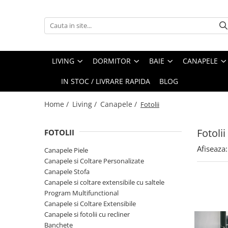
Living
Dormitor
Baie
Canapele
Paturi
Stiluri
Colectii Living
Colectii Dormitor
Colectii Baie
Coltare
Paturi Tapitate
Scandinav
LIVING
DORMITOR
BAIE
CANAPELE
Canapele
Paturi
Oferte speciale
Fotolii
Paturi cu Depozitare
Modern
IN STOC / LIVRARE RAPIDA
BLOG
Masute
Perne
Lavoare cu Masca
Perne Decorative
Contemporan
Comode
Dulapuri Serie
Dulapuri
Coltare
Clasic
Home /
Living /
Canapele /
Fotolii
Comode TV
Noptiere
Dulapuri Suspendate
Canapele Piele
Rustic
Fotolii
FOTOLII
Vitrine
Saltele
Canapele si Coltare Personalizate
Ergonomie&Confort
Afiseaza:
Masute Mobile
Comode
Canapele Stofa
Minimalist
Canapele Piele
Canapele si Coltare Personalizate
Masute living
Fotolii dormitor
Program Multifunctional
Industrial
Canapele Stofa
Corpuri suspendate
Tabureti/Banchete
Canapele si coltare extensibile cu
Canapele si coltare extensibile cu saltele
saltele
Program Multifunctional
Console
Canapele si Coltare Extensibile
Canapele si Coltare Extensibile
Polite
Canapele si fotolii cu recliner
Canapele si fotolii cu recliner
Banchete