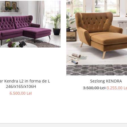
ar Kendra L2 in forma de L
Sezlong KENDRA
246/x165/x106H
3.500,00 Lei
3.255,00 L
6.500,00 Lei