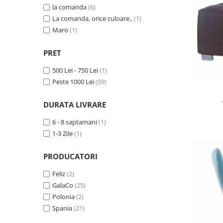
la comanda
(6)
La comanda, orice culoare..
(1)
Maro
(1)
PRET
500 Lei - 750 Lei
(1)
Peste 1000 Lei
(59)
DURATA LIVRARE
6 - 8 saptamani
(1)
1-3 Zile
(1)
PRODUCATORI
Feliz
(2)
GalaCo
(25)
Polonia
(2)
Spania
(21)