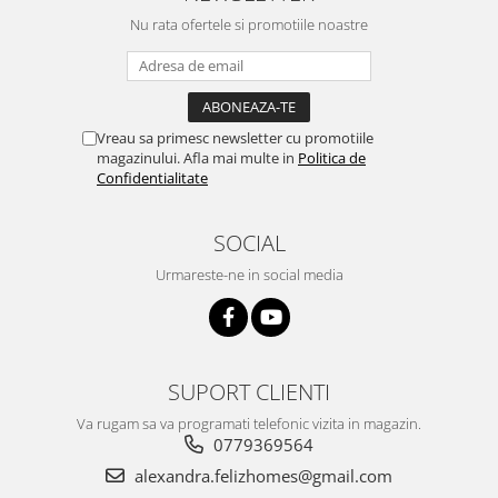
Rafturi
Banchete
Nu rata ofertele si promotiile noastre
Oferte speciale
Sezlong living
Vreau sa primesc newsletter cu promotiile
magazinului. Afla mai multe in
Politica de
Confidentialitate
SOCIAL
Urmareste-ne in social media
SUPORT CLIENTI
Va rugam sa va programati telefonic vizita in magazin.
0779369564
alexandra.felizhomes@gmail.com