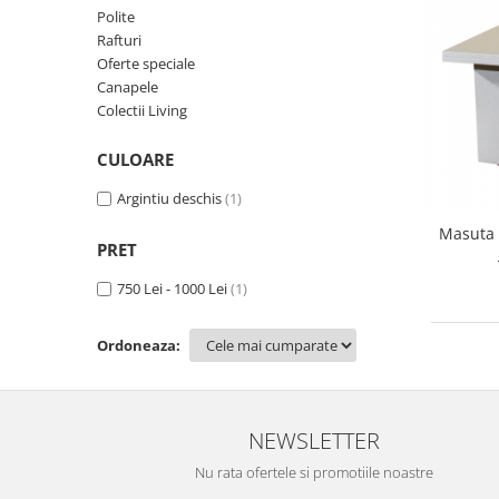
Rafturi
Polite
Banchete
Oferte speciale
Rafturi
Sezlong living
Oferte speciale
Canapele
Colectii Living
CULOARE
Argintiu deschis
(1)
Masuta 
PRET
750 Lei - 1000 Lei
(1)
Ordoneaza:
NEWSLETTER
Nu rata ofertele si promotiile noastre