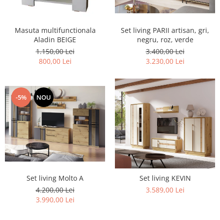
Rafturi
Banchete
Oferte speciale
Sezlong living
Masuta multifunctionala
Set living PARII artisan, gri,
Aladin BEIGE
negru, roz, verde
1.150,00 Lei
3.400,00 Lei
800,00 Lei
3.230,00 Lei
-5%
NOU
Set living Molto A
Set living KEVIN
4.200,00 Lei
3.589,00 Lei
3.990,00 Lei