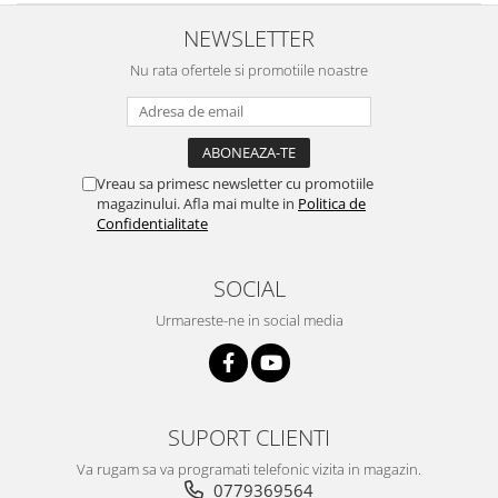
NEWSLETTER
Nu rata ofertele si promotiile noastre
Vreau sa primesc newsletter cu promotiile
magazinului. Afla mai multe in
Politica de
Confidentialitate
SOCIAL
Urmareste-ne in social media
SUPORT CLIENTI
Va rugam sa va programati telefonic vizita in magazin.
0779369564