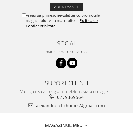
Vreau sa primesc newsletter cu promotiile
magazinului. Afla mai multe in
Politica de
Confidentialitate
SOCIAL
Urmareste-ne in social media
SUPORT CLIENTI
Va rugam sa va programati telefonic vizita in magazin.
0779369564
alexandra.felizhomes@gmail.com
MAGAZINUL MEU