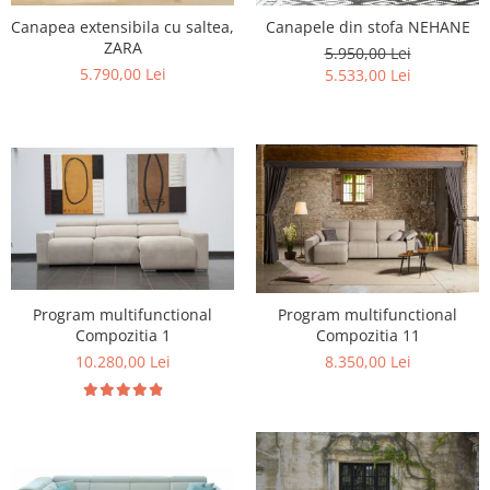
Rafturi
Banchete
Canapea extensibila cu saltea,
Canapele din stofa NEHANE
Oferte speciale
ZARA
5.950,00 Lei
Sezlong living
5.790,00 Lei
5.533,00 Lei
Program multifunctional
Program multifunctional
Compozitia 1
Compozitia 11
10.280,00 Lei
8.350,00 Lei