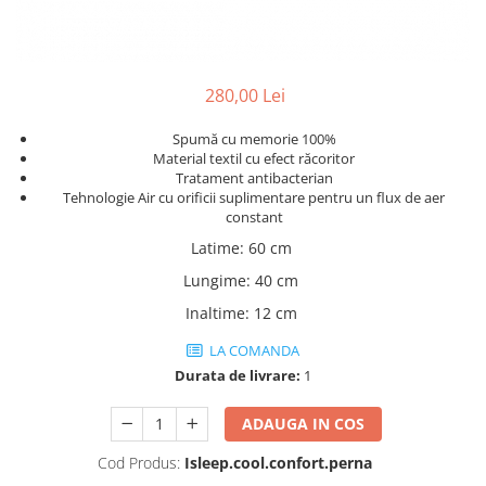
Rafturi
Banchete
Oferte speciale
Sezlong living
280,00 Lei
Spumă cu memorie 100%
Material textil cu efect răcoritor
Tratament antibacterian
Tehnologie Air cu orificii suplimentare pentru un flux de aer
constant
Latime
:
60 cm
Lungime
:
40 cm
Inaltime
:
12 cm
LA COMANDA
Durata de livrare:
1
ADAUGA IN COS
Cod Produs:
Isleep.cool.confort.perna