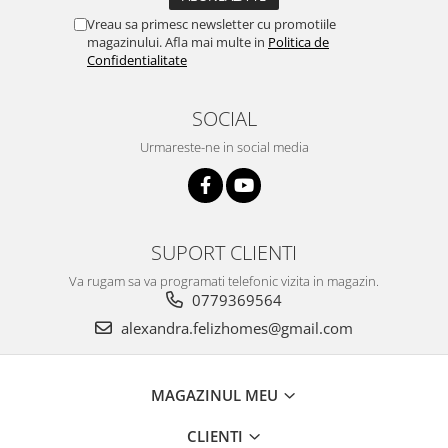
Vreau sa primesc newsletter cu promotiile
magazinului. Afla mai multe in
Politica de
Confidentialitate
SOCIAL
Urmareste-ne in social media
SUPORT CLIENTI
Va rugam sa va programati telefonic vizita in magazin.
0779369564
alexandra.felizhomes@gmail.com
MAGAZINUL MEU
CLIENTI