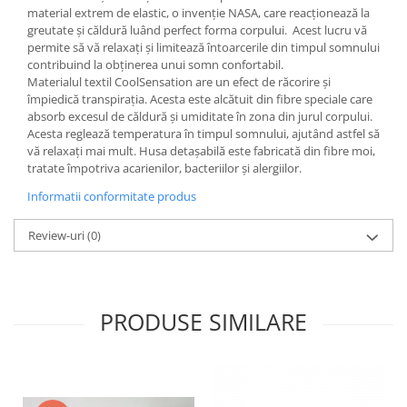
material extrem de elastic, o invenție NASA, care reacționează la
greutate și căldură luând perfect forma corpului. Acest lucru vă
permite să vă relaxați și limitează întoarcerile din timpul somnului
contribuind la obținerea unui somn confortabil.
Materialul textil CoolSensation are un efect de răcorire și
împiedică transpirația. Acesta este alcătuit din fibre speciale care
absorb excesul de căldură și umiditate în zona din jurul corpului.
Acesta reglează temperatura în timpul somnului, ajutând astfel să
vă relaxați mai mult. Husa detașabilă este fabricată din fibre moi,
tratate împotriva acarienilor, bacteriilor și alergiilor.
Informatii conformitate produs
Review-uri
(0)
PRODUSE SIMILARE