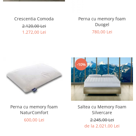
Rafturi
Banchete
Oferte speciale
Sezlong living
Crescentia Comoda
Perna cu memory foam
Duogel
2.120,00 Lei
780,00 Lei
1.272,00 Lei
-10%
Perna cu memory foam
Saltea cu Memory Foam
NaturComfort
Silvercare
600,00 Lei
2.245,00 Lei
de la 2.021,00 Lei