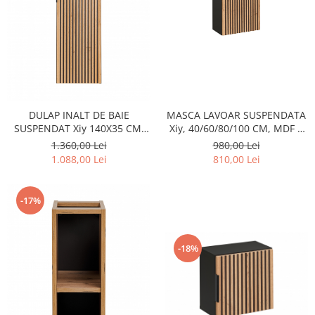
Rafturi
Banchete
Oferte speciale
Sezlong living
DULAP INALT DE BAIE
MASCA LAVOAR SUSPENDATA
SUSPENDAT Xiy 140X35 CM,
Xiy, 40/60/80/100 CM, MDF +
STEJAR CU INSERTII NEGRE
PAL, STEJAR CU INSERTII
1.360,00 Lei
980,00 Lei
NEGRE
1.088,00 Lei
810,00 Lei
-17%
-18%