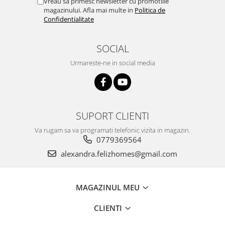
Vreau sa primesc newsletter cu promotiile
magazinului. Afla mai multe in
Politica de
Confidentialitate
SOCIAL
Urmareste-ne in social media
SUPORT CLIENTI
Va rugam sa va programati telefonic vizita in magazin.
0779369564
alexandra.felizhomes@gmail.com
MAGAZINUL MEU
CLIENTI