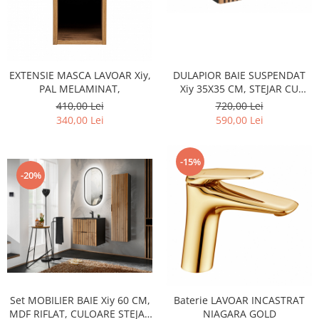
DULAPIOR BAIE SUSPENDAT
EXTENSIE MASCA LAVOAR Xiy,
Xiy 35X35 CM, STEJAR CU
PAL MELAMINAT,
INSERTII NEGRE
720,00 Lei
410,00 Lei
590,00 Lei
340,00 Lei
-15%
-20%
Set MOBILIER BAIE Xiy 60 CM,
Baterie LAVOAR INCASTRAT
MDF RIFLAT, CULOARE STEJAR
NIAGARA GOLD