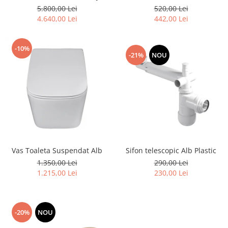
CU INSERTII NEGRE, LAVOAR
5.800,00 Lei
520,00 Lei
INCASTRAT
4.640,00 Lei
442,00 Lei
-10%
-21%
NOU
Vas Toaleta Suspendat Alb
Sifon telescopic Alb Plastic
1.350,00 Lei
290,00 Lei
1.215,00 Lei
230,00 Lei
-20%
NOU