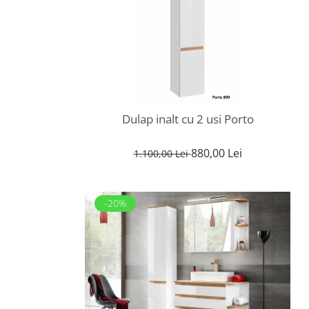
Rafturi
Banchete
Oferte speciale
Sezlong living
Dulap inalt cu 2 usi Porto
880,00 Lei
1.100,00 Lei
-20%