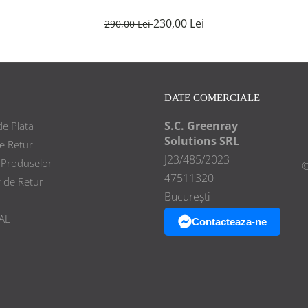
230,00 Lei
290,00 Lei
DATE COMERCIALE
S.C. Greenray
e Plata
Solutions SRL
de Retur
J23/485/2023
 Produselor
©
47511320
 de Retur
București
AL
Contacteaza-ne