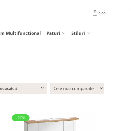
0,00
am Multifunctional
Paturi
Stiluri
roducatori
-20%