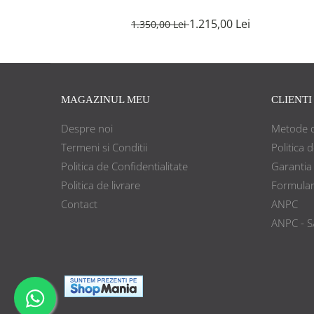
1.215,00 Lei
1.350,00 Lei
MAGAZINUL MEU
CLIENTI
Despre noi
Metode d
Termeni si Conditii
Politica 
Politica de Confidentialitate
Garantia
Politica de livrare
Formular
Contact
ANPC
ANPC - S