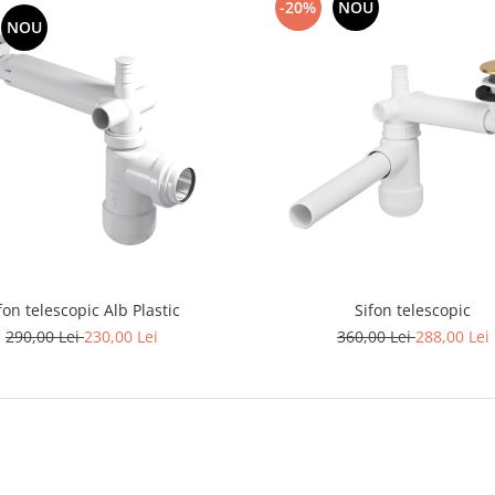
-20%
NOU
NOU
fon telescopic Alb Plastic
Sifon telescopic
290,00 Lei
230,00 Lei
360,00 Lei
288,00 Lei