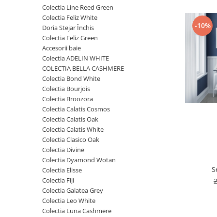
Rafturi
Colectia Line Reed Green
Banchete
Oferte speciale
Colectia Feliz White
Sezlong living
-10%
Doria Stejar Închis
Colectia Feliz Green
Accesorii baie
Colectia ADELIN WHITE
COLECTIA BELLA CASHMERE
Colectia Bond White
Colectia Bourjois
Colectia Broozora
Colectia Calatis Cosmos
Colectia Calatis Oak
Colectia Calatis White
Colectia Clasico Oak
Colectia Divine
Colectia Dyamond Wotan
S
Colectia Elisse
Colectia Fiji
2
Colectia Galatea Grey
Colectia Leo White
Colectia Luna Cashmere