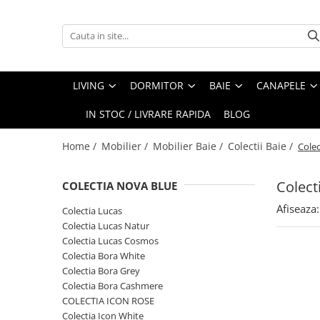
Living
Dormitor
Baie
Canapele
Paturi
Stiluri
Colectii Living
Colectii Dormitor
Colectii Baie
Coltare
Paturi Tapitate
Scandinav
LIVING
DORMITOR
BAIE
CANAPELE
Canapele
Paturi
Oferte speciale
Fotolii
Paturi cu Depozitare
Modern
IN STOC / LIVRARE RAPIDA
BLOG
Masute
Perne
Lavoare cu Masca
Perne Decorative
Contemporan
Comode
Dulapuri Serie
Dulapuri
Coltare
Clasic
Home /
Mobilier /
Mobilier Baie /
Colectii Baie /
Colec
Comode TV
Noptiere
Dulapuri Suspendate
Canapele Piele
Rustic
Colect
COLECTIA NOVA BLUE
Vitrine
Saltele
Canapele si Coltare Personalizate
Ergonomie&Confort
Afiseaza:
Masute Mobile
Comode
Canapele Stofa
Minimalist
Colectia Lucas
Colectia Lucas Natur
Masute living
Fotolii dormitor
Program Multifunctional
Industrial
Colectia Lucas Cosmos
Corpuri suspendate
Tabureti/Banchete
Canapele si coltare extensibile cu
Colectia Bora White
saltele
Colectia Bora Grey
Console
Colectia Bora Cashmere
Canapele si Coltare Extensibile
Polite
COLECTIA ICON ROSE
Canapele si fotolii cu recliner
Colectia Icon White