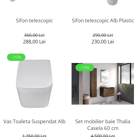
Rafturi
Banchete
Oferte speciale
Sezlong living
Sifon telescopic
Sifon telescopic Alb Plastic
360,00 Lei
290,00 Lei
288,00 Lei
230,00 Lei
-10%
-10%
Vas Toaleta Suspendat Alb
Set mobilier baie Thalia
Casela 60 cm
1.350,00 Lei
4.500,00 Lei