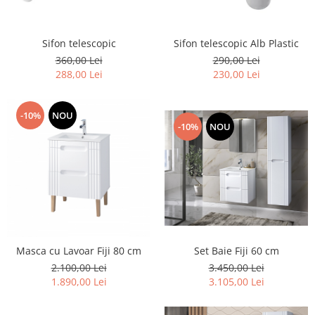
Rafturi
Banchete
Oferte speciale
Sezlong living
Sifon telescopic
Sifon telescopic Alb Plastic
360,00 Lei
290,00 Lei
288,00 Lei
230,00 Lei
-10%
NOU
-10%
NOU
Set Baie Fiji 60 cm
Masca cu Lavoar Fiji 80 cm
3.450,00 Lei
2.100,00 Lei
3.105,00 Lei
1.890,00 Lei