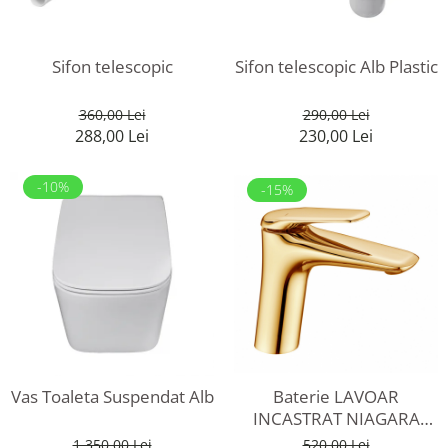
Rafturi
Banchete
Oferte speciale
Sezlong living
Sifon telescopic
Sifon telescopic Alb Plastic
360,00 Lei
290,00 Lei
288,00 Lei
230,00 Lei
-10%
-15%
Baterie LAVOAR
Vas Toaleta Suspendat Alb
INCASTRAT NIAGARA
GOLD
520,00 Lei
1.350,00 Lei