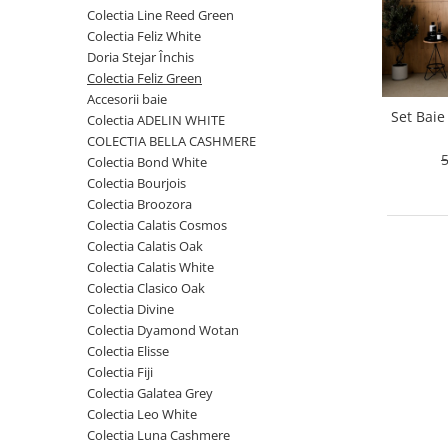
Rafturi
Colectia Line Reed Green
Banchete
Oferte speciale
Colectia Feliz White
Sezlong living
Doria Stejar Închis
Colectia Feliz Green
Accesorii baie
Set Baie
Colectia ADELIN WHITE
COLECTIA BELLA CASHMERE
5
Colectia Bond White
Colectia Bourjois
Colectia Broozora
Colectia Calatis Cosmos
Colectia Calatis Oak
Colectia Calatis White
Colectia Clasico Oak
Colectia Divine
Colectia Dyamond Wotan
Colectia Elisse
Colectia Fiji
Colectia Galatea Grey
Colectia Leo White
Colectia Luna Cashmere