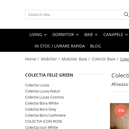
Living
Dormitor
Baie
Canapele
Paturi
Stiluri
Colectii Living
Colectii Dormitor
Colectii Baie
Coltare
Paturi Tapitate
Scandinav
LIVING
DORMITOR
BAIE
CANAPELE
Canapele
Paturi
Oferte speciale
Fotolii
Paturi cu Depozitare
Modern
IN STOC / LIVRARE RAPIDA
BLOG
Masute
Perne
Lavoare cu Masca
Perne Decorative
Contemporan
Comode
Dulapuri Serie
Dulapuri
Coltare
Clasic
Home /
Mobilier /
Mobilier Baie /
Colectii Baie /
Colec
Comode TV
Noptiere
Dulapuri Suspendate
Canapele Piele
Rustic
Colect
COLECTIA FELIZ GREEN
Vitrine
Saltele
Canapele si Coltare Personalizate
Ergonomie&Confort
Afiseaza:
Masute Mobile
Comode
Canapele Stofa
Minimalist
Colectia Lucas
Colectia Lucas Natur
Masute living
Fotolii dormitor
Program Multifunctional
Industrial
Colectia Lucas Cosmos
Corpuri suspendate
Tabureti/Banchete
Canapele si coltare extensibile cu
Colectia Bora White
saltele
Colectia Bora Grey
-5%
Console
Colectia Bora Cashmere
Canapele si Coltare Extensibile
Polite
COLECTIA ICON ROSE
Canapele si fotolii cu recliner
Colectia Icon White