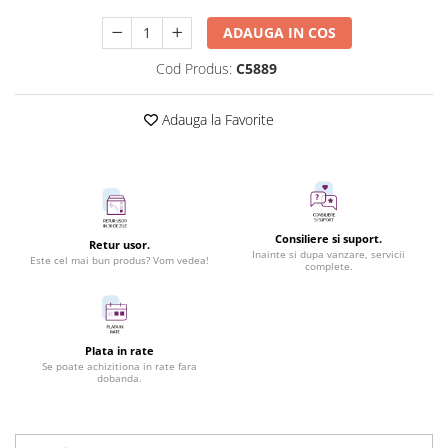
ADAUGA IN COS
Cod Produs:
C5889
Adauga la Favorite
Consiliere si suport.
Retur usor.
Inainte si dupa vanzare, servicii
Este cel mai bun produs? Vom vedea!
complete.
Plata in rate
Se poate achizitiona in rate fara
dobanda.