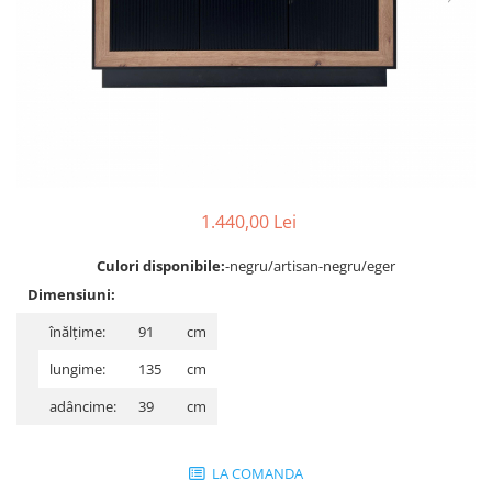
Rafturi
Banchete
Oferte speciale
Sezlong living
1.440,00 Lei
Culori disponibile:
-negru/artisan-negru/eger
Dimensiuni:
înălțime:
91
cm
lungime:
135
cm
adâncime:
39
cm
LA COMANDA