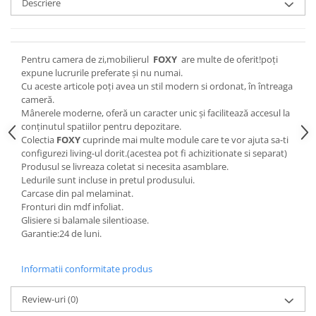
Descriere
Pentru camera de zi,mobilierul
FOXY
are multe de oferit!poți
expune lucrurile preferate și nu numai.
Cu aceste articole poți avea un stil modern si ordonat, în întreaga
cameră.
Mânerele moderne, oferă un caracter unic și facilitează accesul la
conținutul spatiilor pentru depozitare.
Colectia
FOXY
cuprinde mai multe module care te vor ajuta sa-ti
configurezi living-ul dorit.(acestea pot fi achizitionate si separat)
Produsul se livreaza coletat si necesita asamblare.
Ledurile sunt incluse in pretul produsului.
Carcase din pal melaminat.
Fronturi din mdf infoliat.
Glisiere si balamale silentioase.
Garantie:24 de luni.
Informatii conformitate produs
Review-uri
(0)