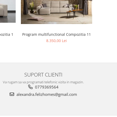
Program multifunctional Compozitia 11
Program m
ozitia 1
8.350,00 Lei
SUPORT CLIENTI
Va rugam sa va programati telefonic vizita in magazin.
0779369564
alexandra.felizhomes@gmail.com