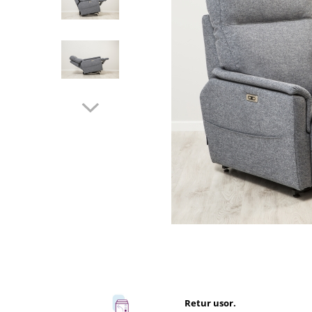
Rafturi
Banchete
Oferte speciale
Sezlong living
Retur usor.