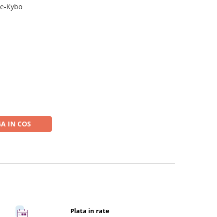
ue-Kybo
A IN COS
Plata in rate