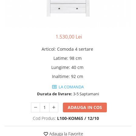
Rafturi
Banchete
Oferte speciale
Sezlong living
1.530,00 Lei
Articol
:
Comoda 4 sertare
Latime
:
98 cm
Lungime
:
40 cm
Inaltime
:
92 cm
LA COMANDA
Durata de livrare:
3-5 Saptamani
ADAUGA IN COS
Cod Produs:
L100-KOM6S / 12/10
Adauga la Favorite