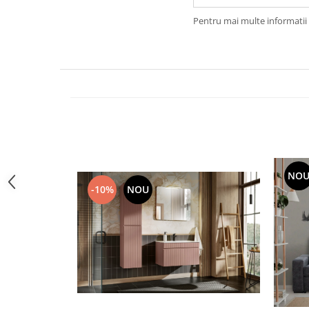
Rafturi
Banchete
Pentru mai multe informatii 
Oferte speciale
Sezlong living
NO
-10%
NOU