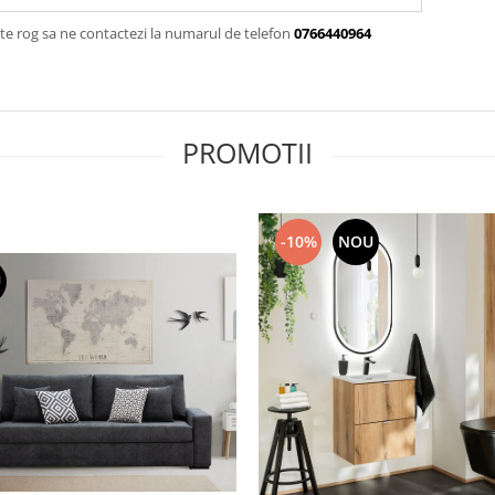
te rog sa ne contactezi la numarul de telefon
0766440964
PROMOTII
-10%
NOU
U