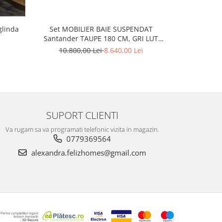
glinda
Set MOBILIER BAIE SUSPENDAT
Coltar Exte
Santander TAUPE 180 CM, GRI LUT
10.449
LUCIOS, EXTENSIE MASCA LAVOAR +
10.800,00 Lei
8.640,00 Lei
EXTENSIE DULAP OGLINDA
SUPORT CLIENTI
Va rugam sa va programati telefonic vizita in magazin.
0779369564
alexandra.felizhomes@gmail.com