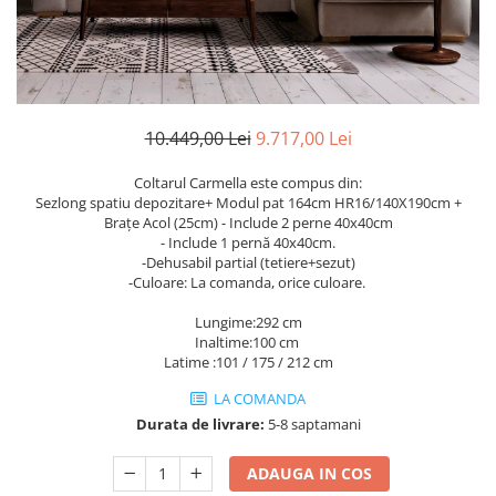
Rafturi
Banchete
Oferte speciale
Sezlong living
10.449,00 Lei
9.717,00 Lei
Coltarul Carmella este compus din:
Sezlong spatiu depozitare+ Modul pat 164cm HR16/140X190cm +
Brațe Acol (25cm) - Include 2 perne 40x40cm
- Include 1 pernă 40x40cm.
-Dehusabil partial (tetiere+sezut)
-Culoare: La comanda, orice culoare.
Lungime:292 cm
Inaltime:100 cm
Latime :101 / 175 / 212 cm
LA COMANDA
Durata de livrare:
5-8 saptamani
ADAUGA IN COS