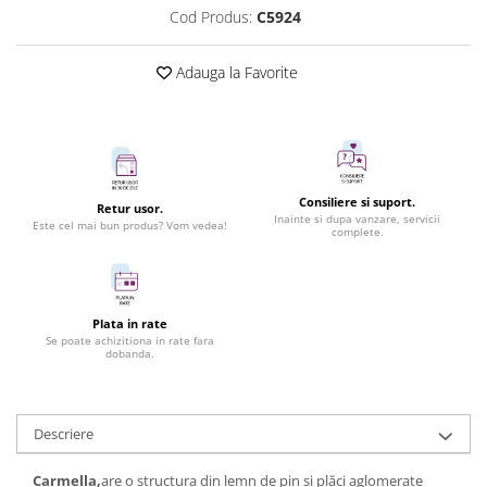
Cod Produs:
C5924
Adauga la Favorite
Consiliere si suport.
Retur usor.
Inainte si dupa vanzare, servicii
Este cel mai bun produs? Vom vedea!
complete.
Plata in rate
Se poate achizitiona in rate fara
dobanda.
Descriere
Carmella,
are o structura din lemn de pin și plăci aglomerate