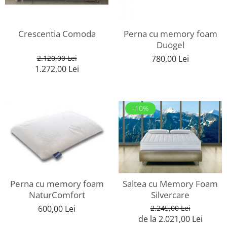
Rafturi
Banchete
Oferte speciale
Sezlong living
Crescentia Comoda
Perna cu memory foam
Duogel
2.120,00 Lei
780,00 Lei
1.272,00 Lei
-10%
Perna cu memory foam
Saltea cu Memory Foam
NaturComfort
Silvercare
600,00 Lei
2.245,00 Lei
de la 2.021,00 Lei