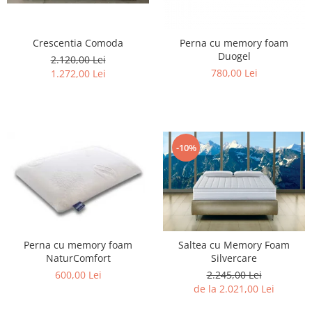
Rafturi
Banchete
Oferte speciale
Sezlong living
Crescentia Comoda
Perna cu memory foam
Duogel
2.120,00 Lei
780,00 Lei
1.272,00 Lei
-10%
Perna cu memory foam
Saltea cu Memory Foam
NaturComfort
Silvercare
600,00 Lei
2.245,00 Lei
de la 2.021,00 Lei