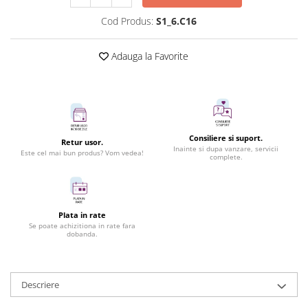
Cod Produs:
S1_6.C16
Adauga la Favorite
Consiliere si suport.
Retur usor.
Inainte si dupa vanzare, servicii
Este cel mai bun produs? Vom vedea!
complete.
Plata in rate
Se poate achizitiona in rate fara
dobanda.
Descriere