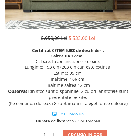
Rafturi
Banchete
Oferte speciale
Sezlong living
5.950,00 Lei
5.533,00 Lei
Certificat CETEM 5.000 de deschideri.
Saltea HR 12 cm .
Culoare: La comanda, orice culoare.
Lungime: 193 cm (203 cm can este extinsa)
Latime: 95 cm
Inaltime: 106 cm
Inaltime saltea:12 cm
Observati
i:in stoc sunt disponibile 2 culori iar stofele sunt
prezentate pe site.
(Pe comanda dureaza 8 saptamani si alegeti orice culoare)
LA COMANDA
Durata de livrare:
5-8 SAPTAMANI
ADAUGA IN COS