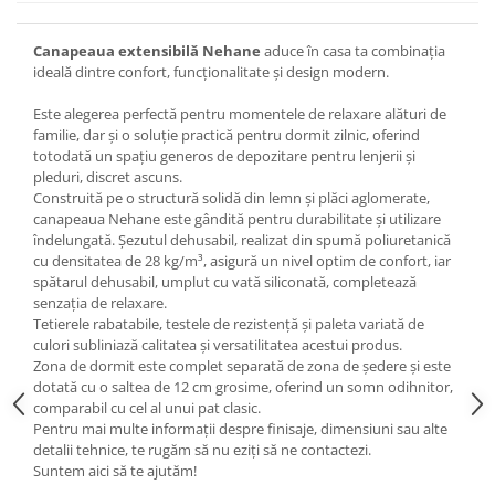
Canapeaua extensibilă Nehane
aduce în casa ta combinația
ideală dintre confort, funcționalitate și design modern.
Este alegerea perfectă pentru momentele de relaxare alături de
familie, dar și o soluție practică pentru dormit zilnic, oferind
totodată un spațiu generos de depozitare pentru lenjerii și
pleduri, discret ascuns.
Construită pe o structură solidă din lemn și plăci aglomerate,
canapeaua Nehane este gândită pentru durabilitate și utilizare
îndelungată. Șezutul dehusabil, realizat din spumă poliuretanică
cu densitatea de 28 kg/m³, asigură un nivel optim de confort, iar
spătarul dehusabil, umplut cu vată siliconată, completează
senzația de relaxare.
Tetierele rabatabile, testele de rezistență și paleta variată de
culori subliniază calitatea și versatilitatea acestui produs.
Zona de dormit este complet separată de zona de ședere și este
dotată cu o saltea de 12 cm grosime, oferind un somn odihnitor,
comparabil cu cel al unui pat clasic.
Pentru mai multe informații despre finisaje, dimensiuni sau alte
detalii tehnice, te rugăm să nu eziți să ne contactezi.
Suntem aici să te ajutăm!