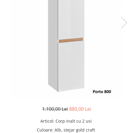
Rafturi
Banchete
Oferte speciale
Sezlong living
1.100,00 Lei
880,00 Lei
Articol
:
Corp inalt cu 2 usi
Culoare
:
Alb, stejar gold craft