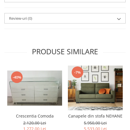
Review-uri
(0)
PRODUSE SIMILARE
-7%
-40%
Crescentia Comoda
Canapele din stofa NEHANE
2.120,00 Lei
5.950,00 Lei
1.272,00 Lei
5.533,00 Lei