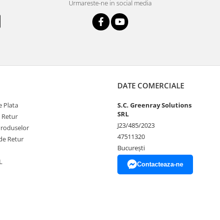
Urmareste-ne in social media
DATE COMERCIALE
 Plata
S.C. Greenray Solutions
SRL
e Retur
J23/485/2023
Produselor
47511320
de Retur
București
L
Contacteaza-ne