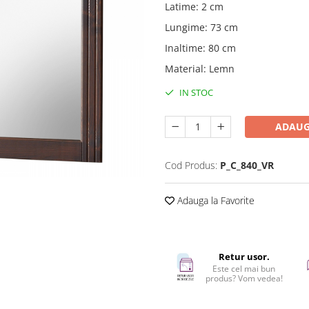
Latime
:
2 cm
Lungime
:
73 cm
Inaltime
:
80 cm
Material
:
Lemn
IN STOC
ADAUG
Cod Produs:
P_C_840_VR
Adauga la Favorite
Retur usor.
Este cel mai bun
produs? Vom vedea!