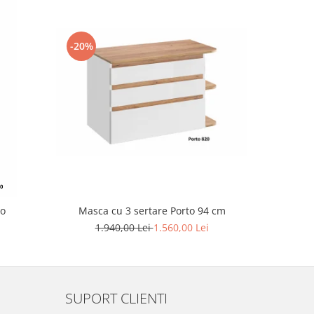
-20%
-19%
to
Masca cu 3 sertare Porto 94 cm
Cor
1.940,00 Lei
1.560,00 Lei
1
SUPORT CLIENTI