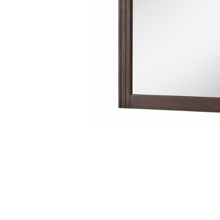
Rafturi
Banchete
Oferte speciale
Sezlong living