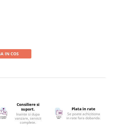
A IN COS
Consiliere si
Plata in rate
suport.
Se poate achizitiona
Inainte si dupa
in rate fara dobanda.
vanzare, servicii
complete.