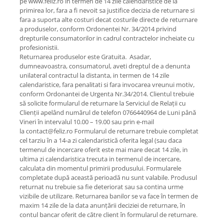
pe www.feliz.ro in termen de 14 zile calendaristice de la
primirea lor, fara a fi nevoit sa justifice decizia de returnare si
fara a suporta alte costuri decat costurile directe de returnare
a produselor, conform Ordonentei Nr. 34/2014 privind
drepturile consumatorilor in cadrul contractelor incheiate cu
profesionistii.
Returnarea produselor este Gratuita. Asadar,
dumneavoastra, consumatorul, aveti dreptul de a denunta
unilateral contractul la distanta, in termen de 14 zile
calendaristice, fara penalitati si fara invocarea vreunui motiv,
conform Ordonantei de Urgenta Nr.34/2014. Clientul trebuie
să solicite formularul de returnare la Serviciul de Relații cu
Clienții apelând numărul de telefon 0766440964 de Luni până
Vineri în intervalul 10.00 – 19.00 sau prin e-mail
la contact@feliz.ro Formularul de returnare trebuie completat
cel tarziu în a 14-a zi calendaristică oferita legal (sau daca
termenul de incercare oferit este mai mare decat 14 zile, in
ultima zi calendaristica trecuta in termenul de incercare,
calculata din momentul primirii produsului. Formularele
completate după această perioadă nu sunt valabile. Produsul
returnat nu trebuie sa fie deteriorat sau sa contina urme
vizibile de utilizare. Returnarea banilor se va face în termen de
maxim 14 zile de la data anunțării deciziei de returnare, în
contul bancar oferit de către client în formularul de returnare.