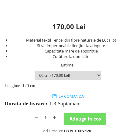
Rafturi
Banchete
Oferte speciale
Sezlong living
170,00 Lei
Material textil Tencel din fibre naturale de Eucalipt
Strat impermeabil silențios la atingere
Capacitate mare de absorbție
Curățare la domiciliu
Latime
:
Lungime
:
120 cm
LA COMANDA
Durata de livrare:
1-3 Saptamani
Adauga in cos
Cod Produs:
I.B.N.E.60x120