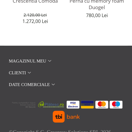
Crescentia Comoda
Perna cu memory foam
Duogel
2.120,00 Lei
780,00 Lei
1.272,00 Lei
MAGAZINUL MEU
CLIENTI
DATE COMERCIALE
©Copyright S.C. Greenray Solutions SRL 2026