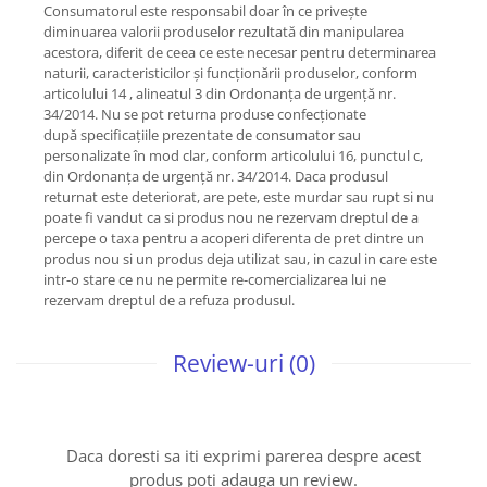
Consumatorul este responsabil doar în ce privește
diminuarea valorii produselor rezultată din manipularea
acestora, diferit de ceea ce este necesar pentru determinarea
naturii, caracteristicilor și funcționării produselor, conform
articolului 14 , alineatul 3 din Ordonanța de urgență nr.
34/2014. Nu se pot returna produse confecționate
după specificațiile prezentate de consumator sau
personalizate în mod clar, conform articolului 16, punctul c,
din Ordonanța de urgență nr. 34/2014. Daca produsul
returnat este deteriorat, are pete, este murdar sau rupt si nu
poate fi vandut ca si produs nou ne rezervam dreptul de a
percepe o taxa pentru a acoperi diferenta de pret dintre un
produs nou si un produs deja utilizat sau, in cazul in care este
intr-o stare ce nu ne permite re-comercializarea lui ne
rezervam dreptul de a refuza produsul.
Review-uri
(0)
Daca doresti sa iti exprimi parerea despre acest
produs poti adauga un review.