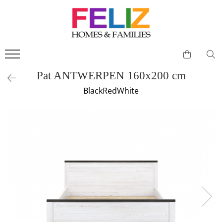
Living
Dormitor
Baie
Canapele
Paturi
Stiluri
Colectii Living
Colectii Dormitor
Colectii Baie
Coltare
Paturi Tapitate
Scandinav
Canapele
Paturi
Oferte speciale
Fotolii
Paturi cu Depozitare
Modern
Pat ANTWERPEN 160x200 cm
Masute
Perne
Lavoare cu Masca
Perne Decorative
Contemporan
BlackRedWhite
Comode
Dulapuri Serie
Dulapuri
Coltare
Clasic
Comode TV
Noptiere
Dulapuri Suspendate
Canapele Piele
Rustic
Vitrine
Saltele
Canapele si Coltare Personalizate
Ergonomie&Confort
Masute Mobile
Comode
Canapele Stofa
Minimalist
Masute living
Fotolii dormitor
Program Multifunctional
Industrial
Corpuri suspendate
Tabureti/Banchete
Canapele si coltare extensibile cu saltele
Console
Canapele si Coltare Extensibile
Polite
Canapele si fotolii cu recliner