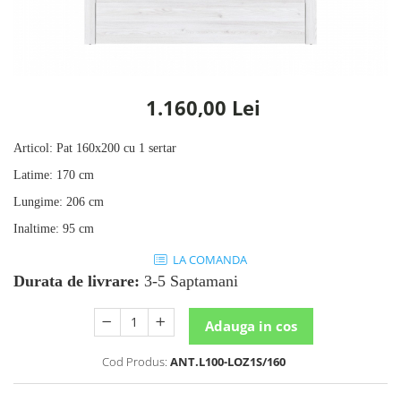
Rafturi
Banchete
Oferte speciale
Sezlong living
1.160,00 Lei
Articol
:
Pat 160x200 cu 1 sertar
Latime
:
170 cm
Lungime
:
206 cm
Inaltime
:
95 cm
LA COMANDA
Durata de livrare:
3-5 Saptamani
Adauga in cos
Cod Produs:
ANT.L100-LOZ1S/160