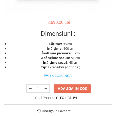
Rafturi
Banchete
Oferte speciale
Sezlong living
8.690,00 Lei
Dimensiuni :
Lățime:
98 cm
Înălțime:
100 cm
Înălțime picioare:
5 cm
Adâncime scaun:
51 cm
Înălțime șezut:
48 cm
Tip:
Extensibilă (opțional)
LA COMANDA
ADAUGA IN COS
Cod Produs:
G.TOL.3F.P1
Adauga la Favorite