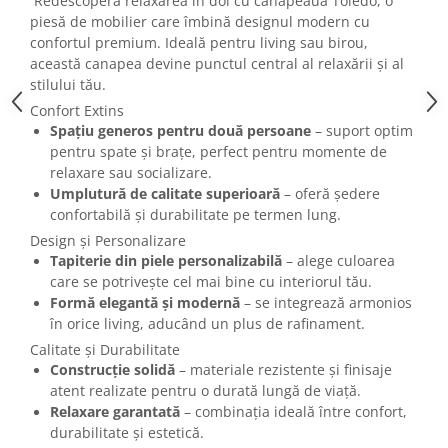
Redescoperă relaxarea în doi cu canapeaua Toledo, o
piesă de mobilier care îmbină designul modern cu
confortul premium. Ideală pentru living sau birou,
această canapea devine punctul central al relaxării și al
stilului tău.
Confort Extins
Spațiu generos pentru două persoane
– suport optim
pentru spate și brațe, perfect pentru momente de
relaxare sau socializare.
Umplutură de calitate superioară
– oferă ședere
confortabilă și durabilitate pe termen lung.
Design și Personalizare
Tapiterie din piele personalizabilă
– alege culoarea
care se potrivește cel mai bine cu interiorul tău.
Formă elegantă și modernă
– se integrează armonios
în orice living, aducând un plus de rafinament.
Calitate și Durabilitate
Construcție solidă
– materiale rezistente și finisaje
atent realizate pentru o durată lungă de viață.
Relaxare garantată
– combinația ideală între confort,
durabilitate și estetică.