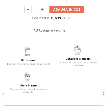
ADAUGA IN COS
Cod Produs:
P_G39_FL_3L
Adauga la Favorite
Consiliere si suport.
Retur usor.
Inainte si dupa vanzare, servicii
Este cel mai bun produs? Vom vedea!
complete.
Plata in rate
Se poate achizitiona in rate fara
dobanda.