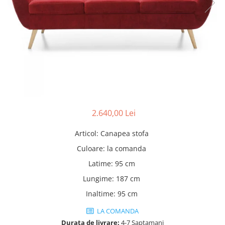
Rafturi
Banchete
Oferte speciale
Sezlong living
2.640,00 Lei
Articol
:
Canapea stofa
Culoare
:
la comanda
Latime
:
95 cm
Lungime
:
187 cm
Inaltime
:
95 cm
LA COMANDA
Durata de livrare:
4-7 Saptamani