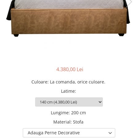
Rafturi
Banchete
Oferte speciale
Sezlong living
4.380,00 Lei
Culoare
:
La comanda, orice culoare.
Latime
:
Lungime
:
200 cm
Material
:
Stofa
Adauga Perne Decorative