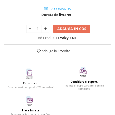
LA COMANDA
Durata de livrare:
1
ADAUGA IN COS
Cod Produs:
D.Yaky.140
Adauga la Favorite
Consiliere si suport.
Retur usor.
Inainte si dupa vanzare, servicii
Este cel mai bun produs? Vom vedea!
complete.
Plata in rate
Se poate achizitiona in rate fara