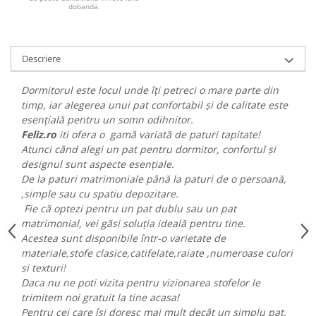
dobanda.
Descriere
Dormitorul este locul unde îți petreci o mare parte din
timp, iar alegerea unui pat confortabil și de calitate este
esențială pentru un somn odihnitor.
Feliz.ro
iti ofera o gamă variată de paturi tapitate!
Atunci când alegi un pat pentru dormitor, confortul și
designul sunt aspecte esențiale.
De la paturi matrimoniale până la paturi de o persoană,
,simple sau cu spatiu depozitare.
Fie că optezi pentru un pat dublu sau un pat
matrimonial, vei găsi soluția ideală pentru tine.
Acestea sunt disponibile într-o varietate de
materiale,stofe clasice,catifelate,raiate ,numeroase culori
si texturi!
Daca nu ne poti vizita pentru vizionarea stofelor le
trimitem noi gratuit la tine acasa!
Pentru cei care își doresc mai mult decât un simplu pat,