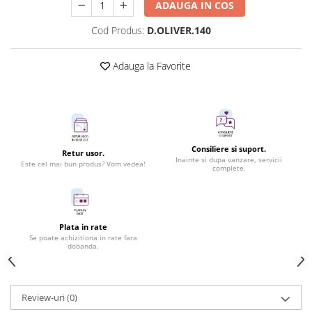
ADAUGA IN COS
Cod Produs:
D.OLIVER.140
Adauga la Favorite
Consiliere si suport.
Retur usor.
Inainte si dupa vanzare, servicii
Este cel mai bun produs? Vom vedea!
complete.
Plata in rate
Se poate achizitiona in rate fara
dobanda.
Review-uri
(0)