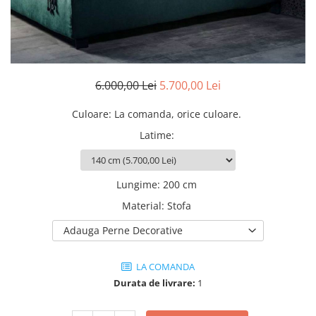
Rafturi
Banchete
Oferte speciale
Sezlong living
6.000,00 Lei
5.700,00 Lei
Culoare
:
La comanda, orice culoare.
Latime
:
Lungime
:
200 cm
Material
:
Stofa
Adauga Perne Decorative
LA COMANDA
Durata de livrare:
1