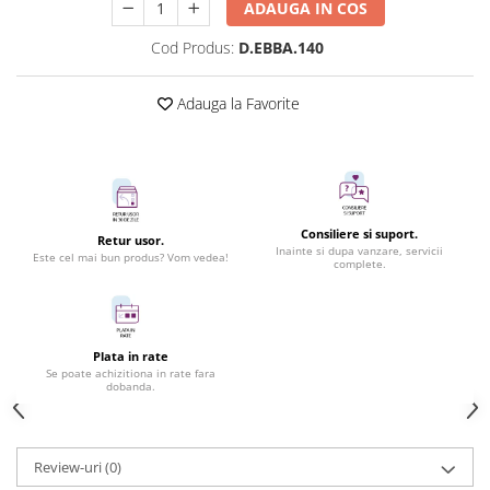
ADAUGA IN COS
Cod Produs:
D.EBBA.140
Adauga la Favorite
Consiliere si suport.
Retur usor.
Inainte si dupa vanzare, servicii
Este cel mai bun produs? Vom vedea!
complete.
Plata in rate
Se poate achizitiona in rate fara
dobanda.
Review-uri
(0)