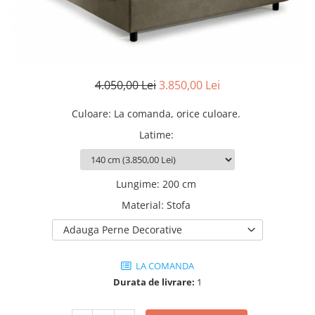
Rafturi
Banchete
Oferte speciale
Sezlong living
4.050,00 Lei
3.850,00 Lei
Culoare
:
La comanda, orice culoare.
Latime
:
Lungime
:
200 cm
Material
:
Stofa
Adauga Perne Decorative
LA COMANDA
Durata de livrare:
1