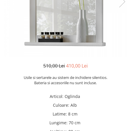
Rafturi
Banchete
Oferte speciale
Sezlong living
510,00 Lei
410,00 Lei
Usile si sertarele au sistem de inchidere silentios.
Bateria si accesoriile nu sunt incluse.
Articol
:
Oglinda
Culoare
:
Alb
Latime
:
8 cm
Lungime
:
70 cm