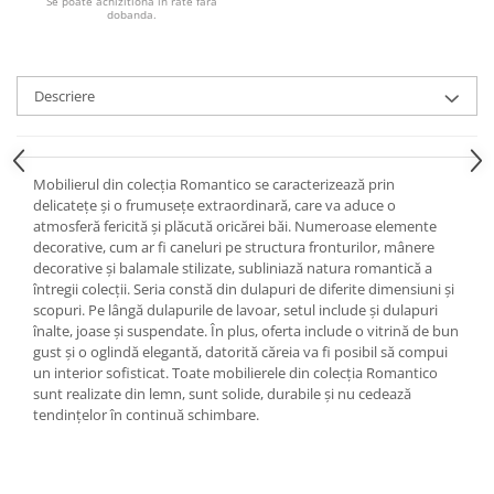
Se poate achizitiona in rate fara
dobanda.
Descriere
Mobilierul din colecția Romantico se caracterizează prin
delicatețe și o frumusețe extraordinară, care va aduce o
atmosferă fericită și plăcută oricărei băi.
Numeroase elemente
decorative, cum ar fi caneluri pe structura fronturilor, mânere
decorative și balamale stilizate, subliniază natura romantică a
întregii colecții.
Seria constă din dulapuri de diferite dimensiuni și
scopuri.
Pe lângă dulapurile de lavoar, setul include și dulapuri
înalte, joase și suspendate.
În plus, oferta include o vitrină de bun
gust și o oglindă elegantă, datorită căreia va fi posibil să compui
un interior sofisticat.
Toate mobilierele din colecția Romantico
sunt realizate din lemn, sunt solide, durabile și nu cedează
tendințelor în continuă schimbare.