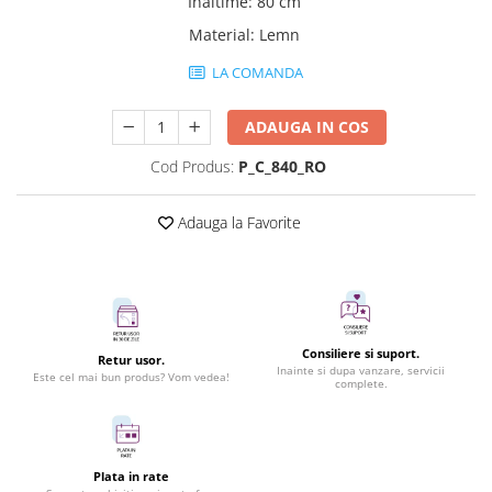
Inaltime
:
80 cm
Material
:
Lemn
LA COMANDA
ADAUGA IN COS
Cod Produs:
P_C_840_RO
Adauga la Favorite
Consiliere si suport.
Retur usor.
Inainte si dupa vanzare, servicii
Este cel mai bun produs? Vom vedea!
complete.
Plata in rate