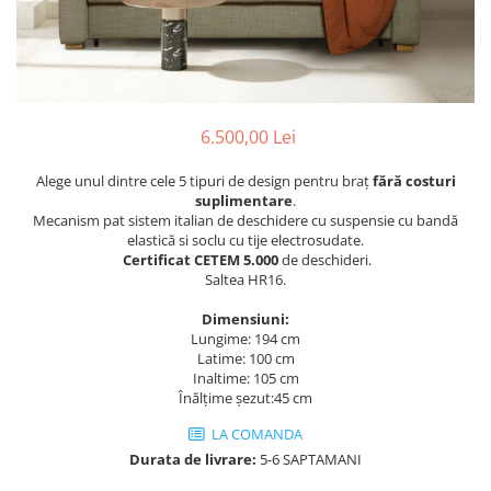
Rafturi
Banchete
Oferte speciale
Sezlong living
6.500,00 Lei
Alege unul dintre cele 5 tipuri de design pentru braț
fără costuri
suplimentare
.
Mecanism pat sistem italian de deschidere cu suspensie cu bandă
elastică si soclu cu tije electrosudate.
Certificat
CETEM
5.000
de deschideri.
Saltea HR16.
Dimensiuni:
Lungime: 194 cm
Latime: 100 cm
Inaltime: 105 cm
Înălțime șezut:45 cm
LA COMANDA
Durata de livrare:
5-6 SAPTAMANI