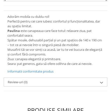
Adorăm mobila cu dublu rol!
Perfectă pentru cei care iubesc confortul și funcționalitatea, dar
au spațiu limitat.
Paulina
este canapeaua care face totul: relaxare ziua, pat
confortabil seara.
Spătar moale, dehusabil parțial și un pat spațios de 140 x 190 cm
– tot ce ai nevoie într-o singură piesă de mobilier.
Musafirii tăi se vor simți ca acasă, iar tu te vei bucura de eleganță
și confort fără compromis.
Ziua: canapea elegantă și primitoare.
Seara: pat generos, gata să ofere odihna de care ai nevoie.
Informatii conformitate produs
Review-uri
(0)
PRODUSE SIMILARE