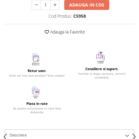
ADAUGA IN COS
Cod Produs:
C5958
Adauga la Favorite
Consiliere si suport.
Retur usor.
Inainte si dupa vanzare, servicii
Este cel mai bun produs? Vom vedea!
complete.
Plata in rate
Se poate achizitiona in rate fara
dobanda.
Descriere