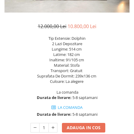
Rafturi
Banchete
Oferte speciale
Sezlong living
12.000,00 Lei
10.800,00 Lei
Tip Extensie: Dolphin
2 Lazi Depozitare
Lungime: 514 cm
Latime: 182 cm
Inaltime: 91/105 cm
Material: Stofa
Transport: Gratuit
Suprafata De Dormit: 239x136 cm
Culoare: La alegere
La comanda
Durata de livrare:
5-8 saptamani
LA COMANDA
Durata de livrare:
5-8 saptamani
ADAUGA IN COS