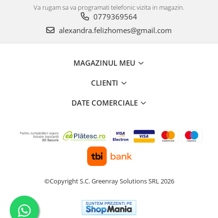
Va rugam sa va programati telefonic vizita in magazin.
0779369564
alexandra.felizhomes@gmail.com
MAGAZINUL MEU
CLIENTI
DATE COMERCIALE
©Copyright S.C. Greenray Solutions SRL 2026