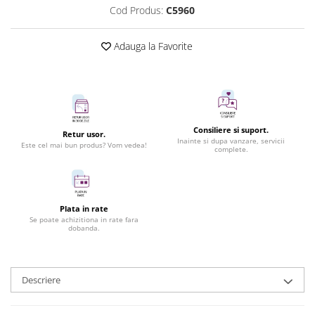
Cod Produs:
C5960
Adauga la Favorite
Consiliere si suport.
Retur usor.
Inainte si dupa vanzare, servicii
Este cel mai bun produs? Vom vedea!
complete.
Plata in rate
Se poate achizitiona in rate fara
dobanda.
Descriere