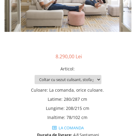
Rafturi
Banchete
Oferte speciale
Sezlong living
8.290,00 Lei
Articol
:
Culoare
:
La comanda, orice culoare.
Latime
:
280/287 cm
Lungime
:
208/215 cm
Inaltime
:
78/102 cm
LA COMANDA
Durata de livrare:
4-8 Saptamani