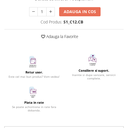
ADAUGA IN COS
Cod Produs:
S1_C12.CB
Adauga la Favorite
Consiliere si suport.
Retur usor.
Inainte si dupa vanzare, servicii
Este cel mai bun produs? Vom vedea!
complete.
Plata in rate
Se poate achizitiona in rate fara
dobanda.