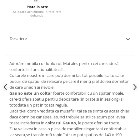
Plata in rate
Se poate achizitiona in rate fara
dobanda.
Descriere
Adorăm mobila cu dublu rol. Mai ales pentru cei care adoră
confortul si functionalitatea!!
Coltarele noastre în care poți dormi fac tot posibilul ca tu să te
bucuri de spațiul de relaxare pe care îl meriți și al doilea dormitor
de care uneori ai nevoie.
Gauno este un coltar
foarte confortabil, cu un spatar moale,
care-ti ofera spatiu pentru depozitare (in brate si in sezlong) si
totodata un pat in toata regula.
Daca ti-ai dorit vreodata ca musafirii tai sa se simta ca acasa chiar
daca dorm pe canapea, atunci trebuie sa stii ca acum poti avea
toata increderea in
coltarul Gauno,
le poate oferi pe toate.
Ziua vei avea in casa o piesa de mobilier eleganta si confortabila
iar seara,se transformă rapid într-un pat spaţios de 140 x 190