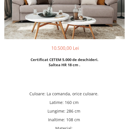
Rafturi
Banchete
Oferte speciale
Sezlong living
10.500,00 Lei
Certificat CETEM 5.000 de deschideri.
Saltea HR 18 cm .
Culoare
:
La comanda, orice culoare.
Latime
:
160 cm
Lungime
:
286 cm
Inaltime
:
108 cm
Material
: