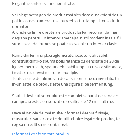
Eleganta, confort si functionalitate.
Vei alege acest gen de produs mai ales daca ai nevoie si de un
pat in acceasi camera, insa nu vrei sa-ti intampini musafirii in
dormitor.
Ai crede ca liniile drepte ale produsului l-ar recomanda mai
degraba pentru un interior amenajat in stil modern insa ai fii
suprins cat de frumos se poate aseza intr-un interior clasic.
Rama din lemn si placi aglomerate, sezutul dehusabil,
construit dintr-o spuma poliuretanica cu densitate de 28 de
kg per metru cub, spatar dehusabil umplut cu vata siliconata,
tesaturi rezistenste si culori multiple.
Toate aceste detalii nu vin decat sa confirme ca investitia ta
in-un astfel de produs este una sigura si pe termen lung.
Spatiul destinat somnului este complet separat de zona de
canapea si este accesorizat cu o saltea de 12 cm inaltime.
Daca ai nevoie de mai multe informatii despre finisaje,
masuratori sau orice alte detalii tehnice legate de produs, te
rog sa nu eziti sa ne contactezi.
Informatii conformitate produs