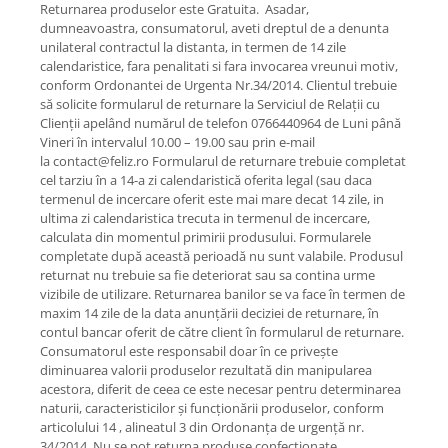
Returnarea produselor este Gratuita. Asadar,
dumneavoastra, consumatorul, aveti dreptul de a denunta
unilateral contractul la distanta, in termen de 14 zile
calendaristice, fara penalitati si fara invocarea vreunui motiv,
conform Ordonantei de Urgenta Nr.34/2014. Clientul trebuie
să solicite formularul de returnare la Serviciul de Relații cu
Clienții apelând numărul de telefon 0766440964 de Luni până
Vineri în intervalul 10.00 – 19.00 sau prin e-mail
la contact@feliz.ro Formularul de returnare trebuie completat
cel tarziu în a 14-a zi calendaristică oferita legal (sau daca
termenul de incercare oferit este mai mare decat 14 zile, in
ultima zi calendaristica trecuta in termenul de incercare,
calculata din momentul primirii produsului. Formularele
completate după această perioadă nu sunt valabile. Produsul
returnat nu trebuie sa fie deteriorat sau sa contina urme
vizibile de utilizare. Returnarea banilor se va face în termen de
maxim 14 zile de la data anunțării deciziei de returnare, în
contul bancar oferit de către client în formularul de returnare.
Consumatorul este responsabil doar în ce privește
diminuarea valorii produselor rezultată din manipularea
acestora, diferit de ceea ce este necesar pentru determinarea
naturii, caracteristicilor și funcționării produselor, conform
articolului 14 , alineatul 3 din Ordonanța de urgență nr.
34/2014. Nu se pot returna produse confecționate