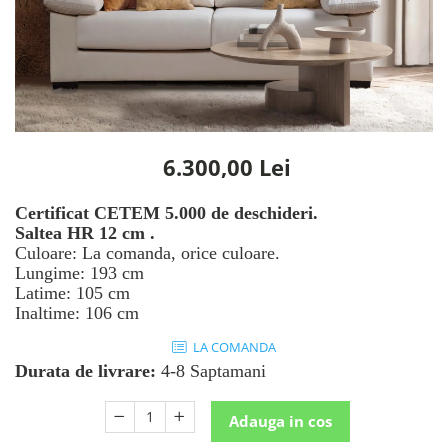
Rafturi
Banchete
Oferte speciale
Sezlong living
6.300,00 Lei
Certificat CETEM 5.000 de deschideri.
Saltea HR 12 cm .
Culoare: La comanda, orice culoare.
Lungime: 193 cm
Latime: 105 cm
Inaltime: 106 cm
LA COMANDA
Durata de livrare:
4-8 Saptamani
Adauga in cos