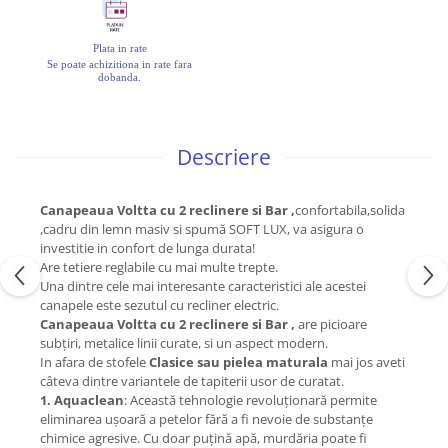
Plata in rate
Se poate achizitiona in rate fara
dobanda.
Descriere
Canapeaua Voltta cu 2 reclinere si Bar ,
confortabila,solida
,cadru din lemn masiv si spumă SOFT LUX, va asigura o
investitie in confort de lunga durata!
Are tetiere reglabile cu mai multe trepte.
Una dintre cele mai interesante caracteristici ale acestei
canapele este sezutul cu recliner electric.
Canapeaua Voltta cu 2 reclinere si Bar ,
are picioare
subțiri, metalice linii curate, si un aspect modern.
In afara de stofele
Clasice sau pielea maturala
mai jos aveti
câteva dintre variantele de tapiterii usor de curatat.
1. Aquaclean
: Această tehnologie revoluționară permite
eliminarea ușoară a petelor fără a fi nevoie de substanțe
chimice agresive. Cu doar puțină apă, murdăria poate fi