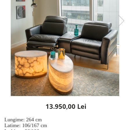
Rafturi
Banchete
Oferte speciale
Sezlong living
13.950,00 Lei
Lungime: 264 cm
Latime: 106/167 cm