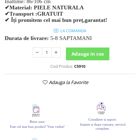
Inaltime: 86/106 cm
✔
Material: PIELE NATURALA
✔
Transport :GRATUIT
✔ Îți promitem cel mai bun preț,garantat!
LA COMANDA
Durata de livrare:
5-8 SAPTAMANI
Adauga in cos
Cod Produs:
C5910
Adauga la Favorite
Consiliere si suport.
Retur usor.
Inainte si dupa vanzare, servicii
Este cel mai bun produs? Vom vedea!
complete.