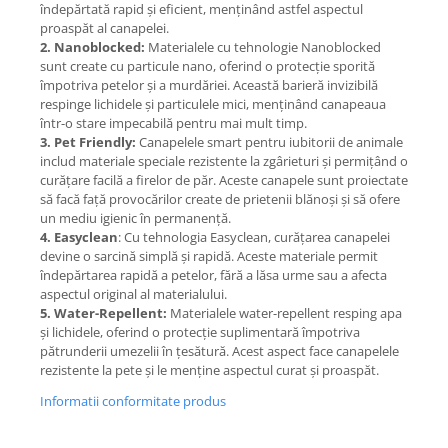
îndepărtată rapid și eficient, menținând astfel aspectul
proaspăt al canapelei.
2. Nanoblocked:
Materialele cu tehnologie Nanoblocked
sunt create cu particule nano, oferind o protecție sporită
împotriva petelor și a murdăriei. Această barieră invizibilă
respinge lichidele și particulele mici, menținând canapeaua
într-o stare impecabilă pentru mai mult timp.
3. Pet Friendly:
Canapelele smart pentru iubitorii de animale
includ materiale speciale rezistente la zgârieturi și permițând o
curățare facilă a firelor de păr. Aceste canapele sunt proiectate
să facă față provocărilor create de prietenii blănoși și să ofere
un mediu igienic în permanență.
4. Easyclean
: Cu tehnologia Easyclean, curățarea canapelei
devine o sarcină simplă și rapidă. Aceste materiale permit
îndepărtarea rapidă a petelor, fără a lăsa urme sau a afecta
aspectul original al materialului.
5. Water-Repellent:
Materialele water-repellent resping apa
și lichidele, oferind o protecție suplimentară împotriva
pătrunderii umezelii în țesătură. Acest aspect face canapelele
rezistente la pete și le menține aspectul curat și proaspăt.
Informatii conformitate produs