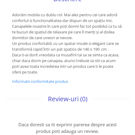
Adorăm mobila cu dublu rol. Mai ales pentru cei care adoră
confortul si functionalitatea dar dispun de un spațiu mic.
Canapelele noastre în care poți dormi fac tot posibilul ca tu să
te bucuri de spațiul de relaxare pe care îl meriți și al doilea
dormitor de care uneori ai nevoie.
Un produs confortabil, cu un spatar moale si elegant care se
transformă rapid într-un pat spaţios de 140 x 190 cm .
Daca ti-ai dorit vreodata ca musafirii tai sa se simta ca acasa,
chiar daca dorm pe canapea, atunci trebuie sa stii ca acum
poti avea toata increderea intr-un produs care ti le poate
oferii pe toate.
Informatii conformitate produs
Review-uri
(0)
Daca doresti sa iti exprimi parerea despre acest
produs poti adauga un review.