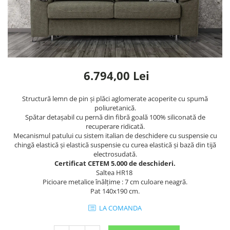
Rafturi
Banchete
Oferte speciale
Sezlong living
6.794,00 Lei
Structură lemn de pin și plăci aglomerate acoperite cu spumă
poliuretanică.
Spătar detașabil cu pernă din fibră goală 100% siliconată de
recuperare ridicată.
Mecanismul patului cu sistem italian de deschidere cu suspensie cu
chingă elastică și elastică suspensie cu curea elastică și bază din tijă
electrosudată.
Certificat CETEM 5.000 de deschideri.
Saltea HR18
Picioare metalice înălțime : 7 cm culoare neagră.
Pat 140x190 cm.
LA COMANDA