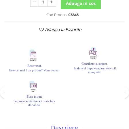
Adauga in cos
Cod Produs:
C5845
Adauga la Favorite
Consiliere si suport.
Retur usor.
Inainte si dupa vanzare, servicii
Este cel mai bun produs? Vom vedea!
complete.
Plata in rate
Se poate achizitiona in rate fara
dobanda.
Descriere