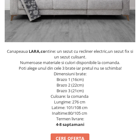
Rafturi
Banchete
Oferte speciale
Sezlong living
Canapeaua
LARA,co
ntine: un sezut cu recliner electric,un sezut fix si
un sezut culisant.
Numeroase materiale si culori disponibile la comanda.
Poti alege unul din cele 3 brate iar pretul nu se schimba!
Dimensiuni brate:
Brazo 1 (16cm)
Brazo 2 (22cm)
Brazo 3 (21cm)
Culoare: la comanda
Lungime: 276 cm
Latime: 101/108 cm
Inaltime:80/105 cm
Termen livrare:
4-8 saptamani
CERE OFERTA