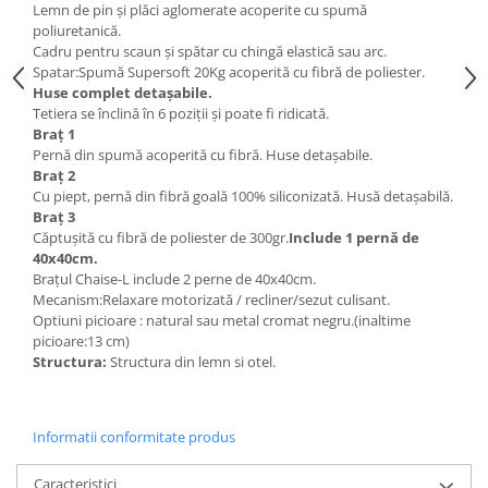
Lemn de pin și plăci aglomerate acoperite cu spumă
poliuretanică.
Cadru pentru scaun și spătar cu chingă elastică sau arc.
Spatar:Spumă Supersoft 20Kg acoperită cu fibră de poliester.
Huse complet detașabile.
Tetiera se înclină în 6 poziții și poate fi ridicată.
Braț 1
Pernă din spumă acoperită cu fibră. Huse detașabile.
Braț 2
Cu piept, pernă din fibră goală 100% siliconizată. Husă detașabilă.
Braț 3
Căptușită cu fibră de poliester de 300gr.
Include 1 pernă de
40x40cm.
Brațul Chaise-L include 2 perne de 40x40cm.
Mecanism:Relaxare motorizată / recliner/sezut culisant.
Optiuni picioare : natural sau metal cromat negru.(inaltime
picioare:13 cm)
Structura:
Structura din lemn si otel.
Informatii conformitate produs
Caracteristici