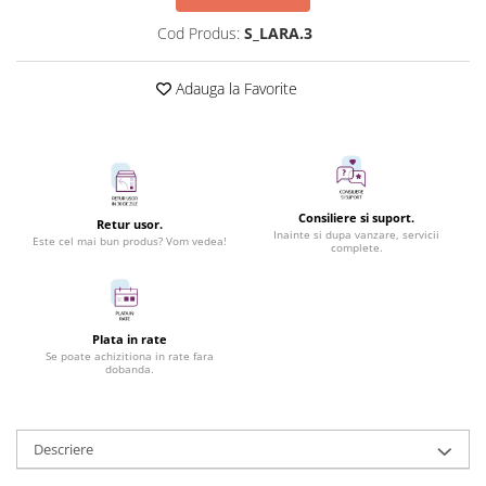
Cod Produs:
S_LARA.3
Adauga la Favorite
Consiliere si suport.
Retur usor.
Inainte si dupa vanzare, servicii
Este cel mai bun produs? Vom vedea!
complete.
Plata in rate
Se poate achizitiona in rate fara
dobanda.
Descriere