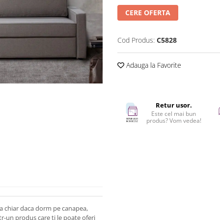
CERE OFERTA
Cod Produs:
C5828
Adauga la Favorite
Retur usor.
Este cel mai bun
produs? Vom vedea!
casa chiar daca dorm pe canapea,
tr-un produs care ti le poate oferi