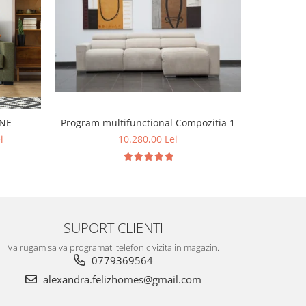
Program m
ANE
Program multifunctional Compozitia 1
i
10.280,00 Lei
SUPORT CLIENTI
Va rugam sa va programati telefonic vizita in magazin.
0779369564
alexandra.felizhomes@gmail.com