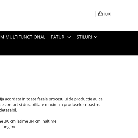
0,00
M MULTIFUNCTIONAL
PATURI
STILURI
rija acordata in toate fazele procesului de productie au ca
 de confort si durabilitate maxima a produselor noastre.
detasabil.
 .90 cm latime ,84 cm inaltime
m lungime