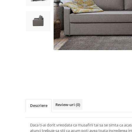
Rafturi
Banchete
Oferte speciale
Sezlong living
Review-uri
(0)
Descriere
Daca ti-ai dorit vreodata ca musafirii tai sa se simta ca a
atunci trebuie sa stii ca acum poti avea toata increderea in