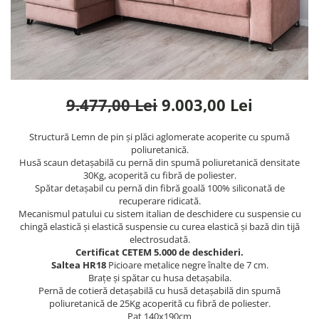
Rafturi
Banchete
Oferte speciale
Sezlong living
9.477,00 Lei
9.003,00 Lei
Structură Lemn de pin și plăci aglomerate acoperite cu spumă
poliuretanică.
Husă scaun detașabilă cu pernă din spumă poliuretanică densitate
30Kg, acoperită cu fibră de poliester.
Spătar detașabil cu pernă din fibră goală 100% siliconată de
recuperare ridicată.
Mecanismul patului cu sistem italian de deschidere cu suspensie cu
chingă elastică și elastică suspensie cu curea elastică și bază din tijă
electrosudată.
Certificat CETEM 5.000 de deschideri.
Saltea HR18
Picioare metalice negre înalte de 7 cm.
Brațe și spătar cu husa detașabila.
Pernă de cotieră detașabilă cu husă detașabilă din spumă
poliuretanică de 25Kg acoperită cu fibră de poliester.
Pat 140x190cm