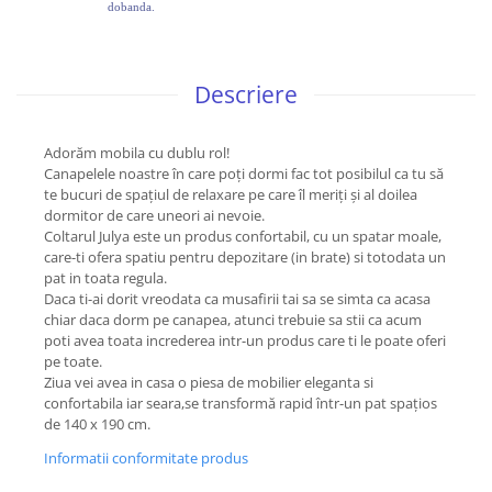
dobanda.
Descriere
Adorăm mobila cu dublu rol!
Canapelele noastre în care poți dormi fac tot posibilul ca tu să
te bucuri de spațiul de relaxare pe care îl meriți și al doilea
dormitor de care uneori ai nevoie.
Coltarul Julya este un produs confortabil, cu un spatar moale,
care-ti ofera spatiu pentru depozitare (in brate) si totodata un
pat in toata regula.
Daca ti-ai dorit vreodata ca musafirii tai sa se simta ca acasa
chiar daca dorm pe canapea, atunci trebuie sa stii ca acum
poti avea toata increderea intr-un produs care ti le poate oferi
pe toate.
Ziua vei avea in casa o piesa de mobilier eleganta si
confortabila iar seara,se transformă rapid într-un pat spaţios
de 140 x 190 cm.
Informatii conformitate produs