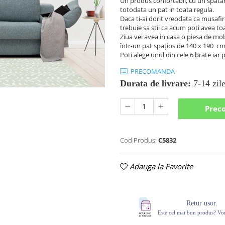
Un produs confortabil, cu un spatar 
totodata un pat in toata regula.
Daca ti-ai dorit vreodata ca musafir
trebuie sa stii ca acum poti avea to
Ziua vei avea in casa o piesa de mob
într-un pat spaţios de 140 x 190 
Poti alege unul din cele 6 brate iar 
PRECOMANDA
Durata de livrare:
7-14 zil
Prec
Cod Produs:
C5832
Adauga la Favorite
Retur usor.
Este cel mai bun produs? V