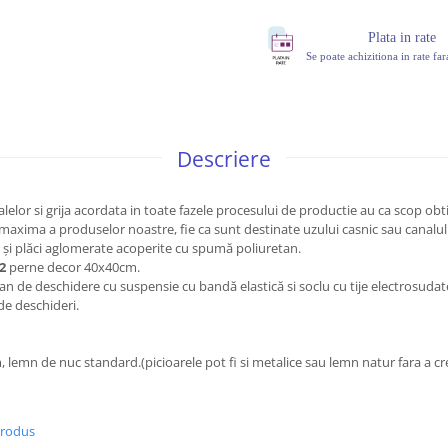
Plata in rate
Se poate achizitiona in rate fa
Descriere
alelor si grija acordata in toate fazele procesului de productie au ca scop obt
 maxima a produselor noastre, fie ca sunt destinate uzului casnic sau canalul
 și plăci aglomerate acoperite cu spumă poliuretan.
 2
perne decor 40x40cm.
an de deschidere cu suspensie cu bandă elastică si soclu cu tije electrosudat
de deschideri.
, lemn de nuc standard.(picioarele pot fi si metalice sau lemn natur fara a cr
produs