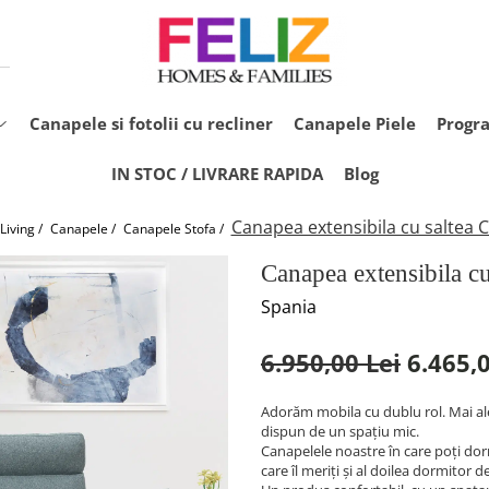
Canapele si fotolii cu recliner
Canapele Piele
Progr
IN STOC / LIVRARE RAPIDA
Blog
Canapea extensibila cu saltea 
Living /
Canapele /
Canapele Stofa /
Canapea extensibila cu
Spania
6.950,00 Lei
6.465,0
Adorăm mobila cu dublu rol. Mai ale
dispun de un spațiu mic.
Canapelele noastre în care poți dorm
care îl meriți și al doilea dormitor d