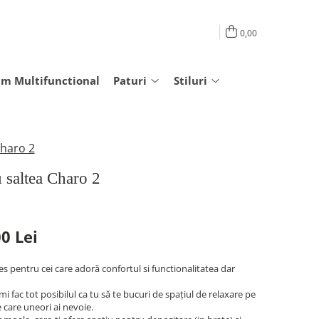
0,00
am Multifunctional
Paturi
Stiluri
Charo 2
 saltea Charo 2
0 Lei
s pentru cei care adoră confortul si functionalitatea dar
i fac tot posibilul ca tu să te bucuri de spațiul de relaxare pe
e care uneori ai nevoie.