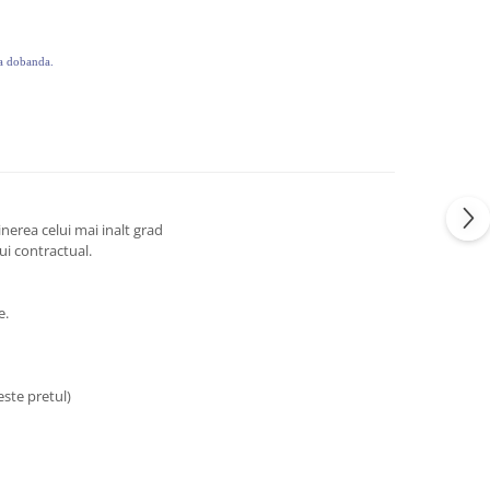
ra dobanda.
inerea celui mai inalt grad
ui contractual.
e.
este pretul)