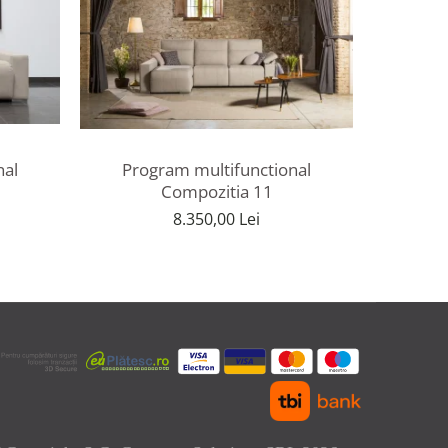
Program multifunctional
Prog
nal
Compozitia 11
8.350,00 Lei