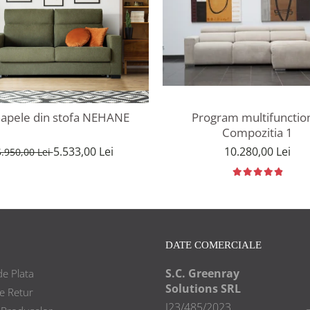
apele din stofa NEHANE
Program multifunctio
Compozitia 1
5.533,00 Lei
10.280,00 Lei
5.950,00 Lei
DATE COMERCIALE
S.C. Greenray
e Plata
Solutions SRL
de Retur
J23/485/2023