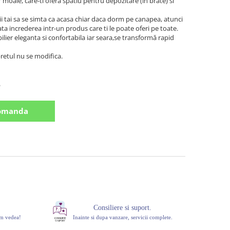
moale, care-ti ofera spatiu pentru depozitare (in brate) si
ii tai sa se simta ca acasa chiar daca dorm pe canapea, atunci
ata increderea intr-un produs care ti le poate oferi pe toate.
ilier eleganta si confortabila iar seara,se transformă rapid
cm
pretul nu se modifica.
e
omanda
Consiliere si suport.
om vedea!
Inainte si dupa vanzare, servicii complete.